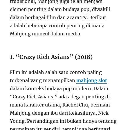
tradisional, Mahjong juga telah menjadi
elemen penting dalam budaya pop, diwakili
dalam berbagai film dan acara TV. Berikut
adalah beberapa contoh penting di mana
Mahjong muncul dalam media:
1.
“Crazy Rich Asians” (2018)
Film ini adalah salah satu contoh paling
terkenal yang menampilkan
mahjong slot
dalam konteks budaya pop modern. Dalam
“Crazy Rich Asians,” ada adegan penting di
mana karakter utama, Rachel Chu, bermain
Mahjong dengan ibu dari kekasihnya, Nick
Young. Pertandingan ini bukan hanya tentang
permainan itu sendiri, tetapi juga berfungsi