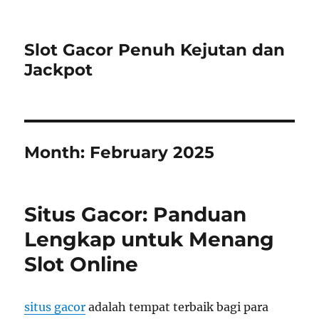
Slot Gacor Penuh Kejutan dan
Jackpot
Month:
February 2025
Situs Gacor: Panduan
Lengkap untuk Menang
Slot Online
situs gacor
adalah tempat terbaik bagi para