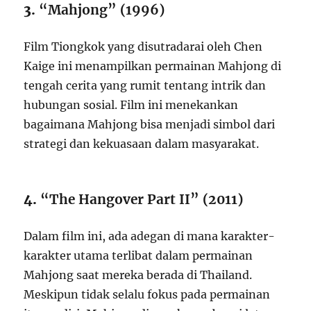
3.
“Mahjong” (1996)
Film Tiongkok yang disutradarai oleh Chen
Kaige ini menampilkan permainan Mahjong di
tengah cerita yang rumit tentang intrik dan
hubungan sosial. Film ini menekankan
bagaimana Mahjong bisa menjadi simbol dari
strategi dan kekuasaan dalam masyarakat.
4.
“The Hangover Part II” (2011)
Dalam film ini, ada adegan di mana karakter-
karakter utama terlibat dalam permainan
Mahjong saat mereka berada di Thailand.
Meskipun tidak selalu fokus pada permainan