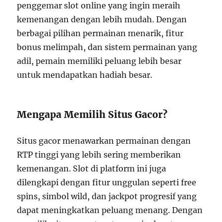
penggemar slot online yang ingin meraih
kemenangan dengan lebih mudah. Dengan
berbagai pilihan permainan menarik, fitur
bonus melimpah, dan sistem permainan yang
adil, pemain memiliki peluang lebih besar
untuk mendapatkan hadiah besar.
Mengapa Memilih Situs Gacor?
Situs gacor menawarkan permainan dengan
RTP tinggi yang lebih sering memberikan
kemenangan. Slot di platform ini juga
dilengkapi dengan fitur unggulan seperti free
spins, simbol wild, dan jackpot progresif yang
dapat meningkatkan peluang menang. Dengan