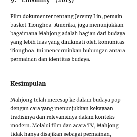
9.
“Linsanity” (2013)
Film dokumenter tentang Jeremy Lin, pemain
basket Tionghoa-Amerika, juga menunjukkan
bagaimana Mahjong adalah bagian dari budaya
yang lebih luas yang dinikmati oleh komunitas
Tionghoa. Ini mencerminkan hubungan antara
permainan dan identitas budaya.
Kesimpulan
Mahjong telah meresap ke dalam budaya pop
dengan cara yang menunjukkan kekayaan
tradisinya dan relevansinya dalam konteks
modern. Melalui film dan acara TV, Mahjong
tidak hanya disajikan sebagai permainan,