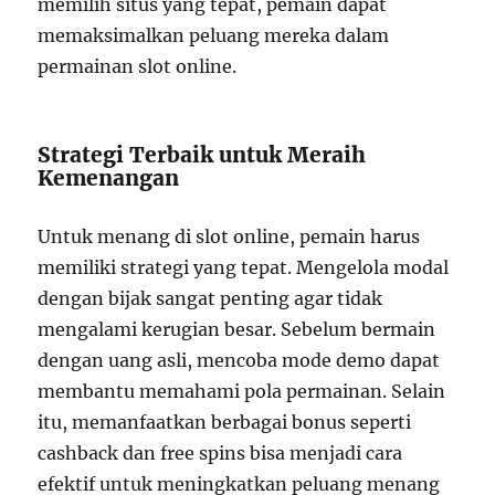
memilih situs yang tepat, pemain dapat
memaksimalkan peluang mereka dalam
permainan slot online.
Strategi Terbaik untuk Meraih
Kemenangan
Untuk menang di slot online, pemain harus
memiliki strategi yang tepat. Mengelola modal
dengan bijak sangat penting agar tidak
mengalami kerugian besar. Sebelum bermain
dengan uang asli, mencoba mode demo dapat
membantu memahami pola permainan. Selain
itu, memanfaatkan berbagai bonus seperti
cashback dan free spins bisa menjadi cara
efektif untuk meningkatkan peluang menang