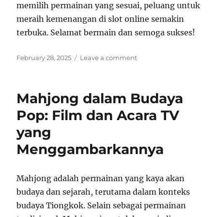
memilih permainan yang sesuai, peluang untuk
meraih kemenangan di slot online semakin
terbuka. Selamat bermain dan semoga sukses!
Posted
on
February 28, 2025
Leave a comment
on
Situs
Gacor:
Panduan
Mahjong dalam Budaya
Lengkap
untuk
Pop: Film dan Acara TV
Menang
yang
Slot
Online
Menggambarkannya
Mahjong adalah permainan yang kaya akan
budaya dan sejarah, terutama dalam konteks
budaya Tiongkok. Selain sebagai permainan