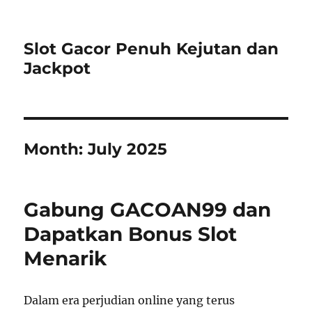
Slot Gacor Penuh Kejutan dan
Jackpot
Month:
July 2025
Gabung GACOAN99 dan
Dapatkan Bonus Slot
Menarik
Dalam era perjudian online yang terus