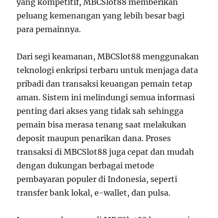
yang kompetitif, MBCSlot88 memberikan
peluang kemenangan yang lebih besar bagi
para pemainnya.
Dari segi keamanan, MBCSlot88 menggunakan
teknologi enkripsi terbaru untuk menjaga data
pribadi dan transaksi keuangan pemain tetap
aman. Sistem ini melindungi semua informasi
penting dari akses yang tidak sah sehingga
pemain bisa merasa tenang saat melakukan
deposit maupun penarikan dana. Proses
transaksi di MBCSlot88 juga cepat dan mudah
dengan dukungan berbagai metode
pembayaran populer di Indonesia, seperti
transfer bank lokal, e-wallet, dan pulsa.