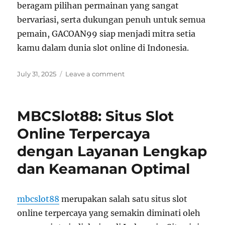
beragam pilihan permainan yang sangat
bervariasi, serta dukungan penuh untuk semua
pemain, GACOAN99 siap menjadi mitra setia
kamu dalam dunia slot online di Indonesia.
Posted
on
July 31, 2025
Leave a comment
on
Gabung
GACOAN99
dan
MBCSlot88: Situs Slot
Dapatkan
Bonus
Online Terpercaya
Slot
dengan Layanan Lengkap
Menarik
dan Keamanan Optimal
mbcslot88
merupakan salah satu situs slot
online terpercaya yang semakin diminati oleh