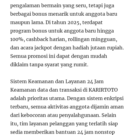
pengalaman bermain yang seru, tetapi juga
berbagai bonus menarik untuk anggota baru
maupun lama. Di tahun 2025, terdapat
program bonus untuk anggota baru hingga
100%, cashback harian, rollingan mingguan,
dan acara jackpot dengan hadiah jutaan rupiah.
Semua promosi ini dapat dengan mudah
diklaim tanpa syarat yang rumit.
Sistem Keamanan dan Layanan 24 Jam
Keamanan data dan transaksi di KARIRTOTO
adalah prioritas utama. Dengan sistem enkripsi
terbaru, semua aktivitas anggota dijamin aman
dari kebocoran atau penyalahgunaan. Selain
itu, tim layanan pelanggan yang terlatih siap
sedia memberikan bantuan 24 jam nonstop