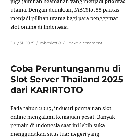
juga jaminan keamanan yang menjadi prioritas
utama. Dengan demikian, MBCSlot88 pantas
menjadi pilihan utama bagi para penggemar
slot online di Indonesia.
Posted
Tags
on
July 31, 2025
mbcslot88
Leave a comment
on
MBCSlot88:
Situs
Slot
Coba Peruntunganmu di
Online
Terpercaya
Slot Server Thailand 2025
dengan
dari KARIRTOTO
Layanan
Lengkap
dan
Keamanan
Pada tahun 2025, industri permainan slot
Optimal
online mengalami kemajuan pesat. Banyak
pemain di Indonesia saat ini lebih suka
menggunakan situs luar negeri yang