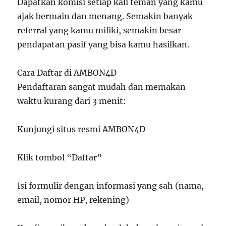
Dapatkan komisi setiap kali teman yang kamu
ajak bermain dan menang. Semakin banyak
referral yang kamu miliki, semakin besar
pendapatan pasif yang bisa kamu hasilkan.
Cara Daftar di AMBON4D
Pendaftaran sangat mudah dan memakan
waktu kurang dari 3 menit:
Kunjungi situs resmi AMBON4D
Klik tombol “Daftar”
Isi formulir dengan informasi yang sah (nama,
email, nomor HP, rekening)