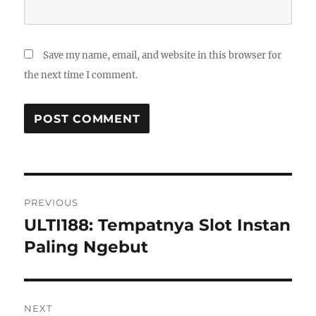
Save my name, email, and website in this browser for
the next time I comment.
Post
PREVIOUS
navigation
ULTI188: Tempatnya Slot Instan
Previous
post:
Paling Ngebut
NEXT