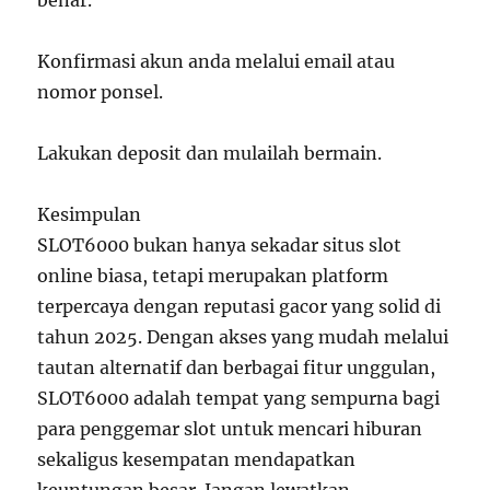
benar.
Konfirmasi akun anda melalui email atau
nomor ponsel.
Lakukan deposit dan mulailah bermain.
Kesimpulan
SLOT6000 bukan hanya sekadar situs slot
online biasa, tetapi merupakan platform
terpercaya dengan reputasi gacor yang solid di
tahun 2025. Dengan akses yang mudah melalui
tautan alternatif dan berbagai fitur unggulan,
SLOT6000 adalah tempat yang sempurna bagi
para penggemar slot untuk mencari hiburan
sekaligus kesempatan mendapatkan