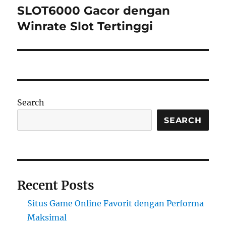
SLOT6000 Gacor dengan
Next
post:
Winrate Slot Tertinggi
Search
SEARCH
Recent Posts
Situs Game Online Favorit dengan Performa
Maksimal