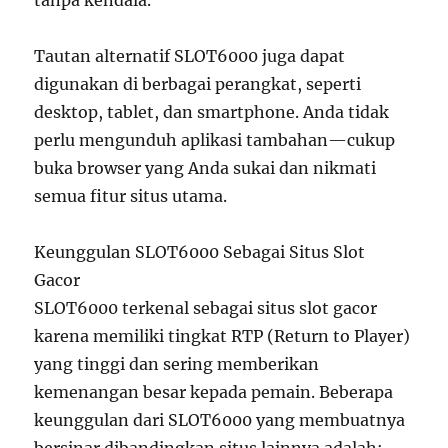
tanpa kendala.
Tautan alternatif SLOT6000 juga dapat
digunakan di berbagai perangkat, seperti
desktop, tablet, dan smartphone. Anda tidak
perlu mengunduh aplikasi tambahan—cukup
buka browser yang Anda sukai dan nikmati
semua fitur situs utama.
Keunggulan SLOT6000 Sebagai Situs Slot
Gacor
SLOT6000 terkenal sebagai situs slot gacor
karena memiliki tingkat RTP (Return to Player)
yang tinggi dan sering memberikan
kemenangan besar kepada pemain. Beberapa
keunggulan dari SLOT6000 yang membuatnya