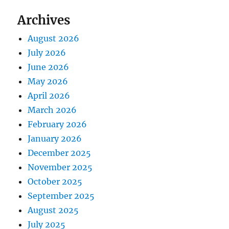
Archives
August 2026
July 2026
June 2026
May 2026
April 2026
March 2026
February 2026
January 2026
December 2025
November 2025
October 2025
September 2025
August 2025
July 2025