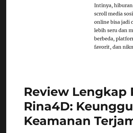
Intinya, hibura
scroll media sos
online bisa jadi
lebih seru dan 
berbeda, platfor
favorit, dan nik
Review Lengkap P
Rina4D: Keunggul
Keamanan Terja