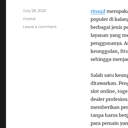
Posted
July 28, 2025
rina4d
merupakan
on
Tags
rina4d
populer di kala
on
Leave a comment
berbagai jenis 
Review
layanan yang m
Lengkap
penggunanya. Ar
Platform
Judi
keunggulan, fit
Online
sehingga menjad
Rina4D:
Keunggulan,
Fitur,
Salah satu keu
dan
ditawarkan. Pen
Keamanan
slot online, to
Terjamin
dealer profesio
memberikan peng
tanpa harus ber
para pemain yan