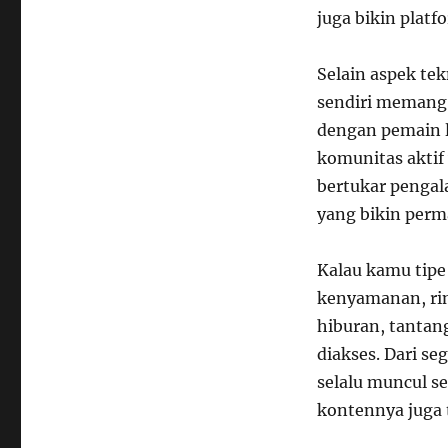
juga bikin platf
Selain aspek tek
sendiri memang s
dengan pemain la
komunitas akti
bertukar pengal
yang bikin perm
Kalau kamu tipe
kenyamanan, rin
hiburan, tantan
diakses. Dari se
selalu muncul se
kontennya juga 