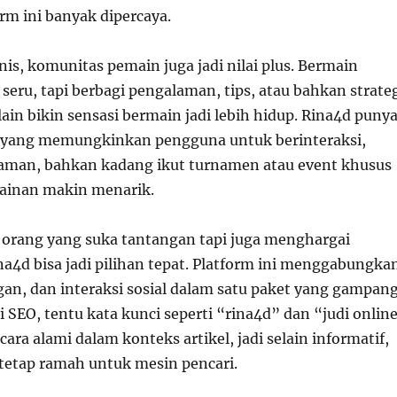
orm ini banyak dipercaya.
nis, komunitas pemain juga jadi nilai plus. Bermain
eru, tapi berbagi pengalaman, tips, atau bahkan strate
in bikin sensasi bermain jadi lebih hidup. Rina4d puny
f yang memungkinkan pengguna untuk berinteraksi,
aman, bahkan kadang ikut turnamen atau event khusus
ainan makin menarik.
 orang yang suka tantangan tapi juga menghargai
a4d bisa jadi pilihan tepat. Platform ini menggabungka
gan, dan interaksi sosial dalam satu paket yang gampan
gi SEO, tentu kata kunci seperti “rina4d” dan “judi onlin
cara alami dalam konteks artikel, jadi selain informatif,
tetap ramah untuk mesin pencari.