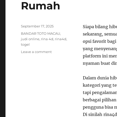
Rumah
Posted
September 17, 2025
Siapa bilang hi
on
Tags
BANDAR TOTO MACAU
,
sekarang, semua 
judi online
,
rina 4d
,
rina4d
,
opsi favorit ba
togel
yang menyenangk
on
Leave a comment
platform ini me
Nikmati
Hiburan
nyaman buat dim
Seru
Tanpa
Dalam dunia hib
Ribet
Dari
kategori yang t
Rumah
tapi pengalaman
berbagai pilihan
pengguna bisa 
Di sinilah rina