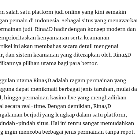
 salah satu platform judi online yang kini semakin
ngan pemain di Indonesia. Sebagai situs yang menawarka
permainan judi, Rina4D hadir dengan konsep modern dan
emprioritaskan kenyamanan serta keamanan
tikel ini akan membahas secara detail mengenai
ur, dan sistem keamanan yang diterapkan oleh Rina4D
ikannya pilihan utama bagi para bettor.
nggulan utama Rina4D adalah ragam permainan yang
gguna dapat menikmati berbagai jenis taruhan, mulai da
gel, hingga permainan kasino live yang menghadirkan
nal secara real-time. Dengan demikian, Rina4D
alaman berjudi yang lengkap dalam satu platform,
pindah-pindah situs. Hal ini tentu sangat memudahkan
g ingin mencoba berbagai jenis permainan tanpa repot.