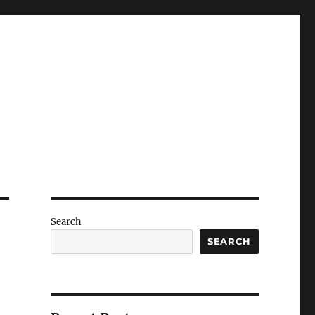
Search
SEARCH