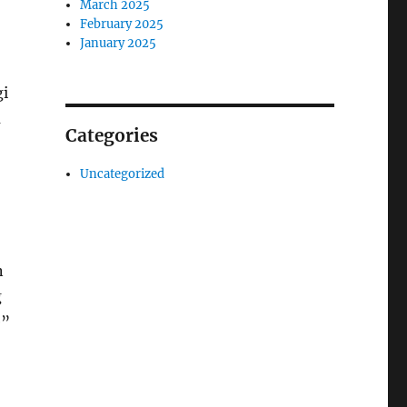
March 2025
February 2025
January 2025
gi
a
Categories
Uncategorized
n
g
e”