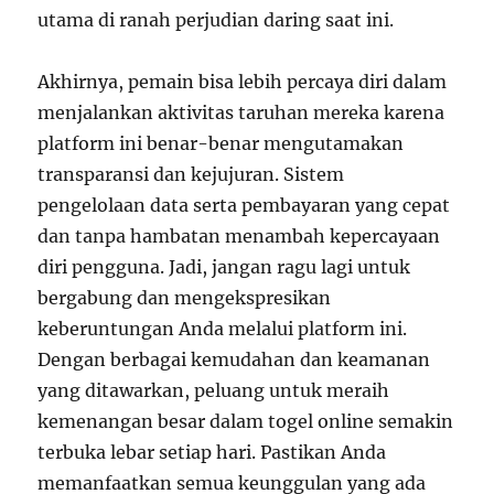
utama di ranah perjudian daring saat ini.
Akhirnya, pemain bisa lebih percaya diri dalam
menjalankan aktivitas taruhan mereka karena
platform ini benar-benar mengutamakan
transparansi dan kejujuran. Sistem
pengelolaan data serta pembayaran yang cepat
dan tanpa hambatan menambah kepercayaan
diri pengguna. Jadi, jangan ragu lagi untuk
bergabung dan mengekspresikan
keberuntungan Anda melalui platform ini.
Dengan berbagai kemudahan dan keamanan
yang ditawarkan, peluang untuk meraih
kemenangan besar dalam togel online semakin
terbuka lebar setiap hari. Pastikan Anda
memanfaatkan semua keunggulan yang ada