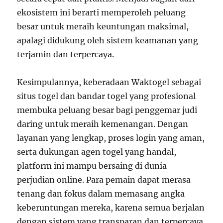
ekosistem ini berarti memperoleh peluang
besar untuk meraih keuntungan maksimal,
apalagi didukung oleh sistem keamanan yang
terjamin dan terpercaya.
Kesimpulannya, keberadaan Waktogel sebagai
situs togel dan bandar togel yang profesional
membuka peluang besar bagi penggemar judi
daring untuk meraih kemenangan. Dengan
layanan yang lengkap, proses login yang aman,
serta dukungan agen togel yang handal,
platform ini mampu bersaing di dunia
perjudian online. Para pemain dapat merasa
tenang dan fokus dalam memasang angka
keberuntungan mereka, karena semua berjalan
dengan sistem yang transparan dan terpercaya.