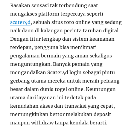
Rasakan sensasi tak terbendung saat
mengakses platform terpercaya seperti
scater4d
, sebuah situs toto online yang sedang
naik daun di kalangan pecinta taruhan digital.
Dengan fitur lengkap dan sistem keamanan
terdepan, pengguna bisa menikmati
pengalaman bermain yang aman sekaligus
menguntungkan. Banyak pemain yang
mengandalkan Scater4d login sebagai pintu
gerbang utama mereka untuk meraih peluang
besar dalam dunia togel online. Keuntungan
utama dari layanan ini terletak pada
kemudahan akses dan transaksi yang cepat,
memungkinkan bettor melakukan deposit
maupun withdraw tanpa kendala berarti.