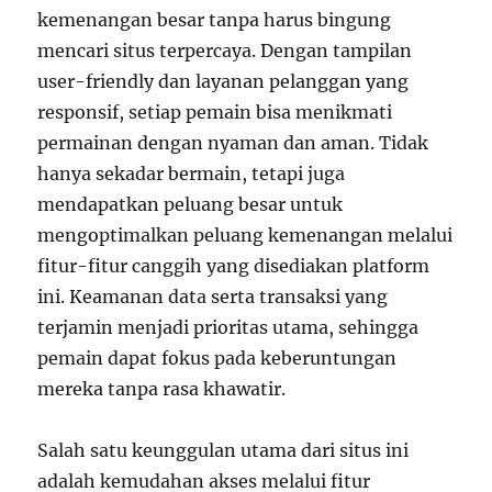
kemenangan besar tanpa harus bingung
mencari situs terpercaya. Dengan tampilan
user-friendly dan layanan pelanggan yang
responsif, setiap pemain bisa menikmati
permainan dengan nyaman dan aman. Tidak
hanya sekadar bermain, tetapi juga
mendapatkan peluang besar untuk
mengoptimalkan peluang kemenangan melalui
fitur-fitur canggih yang disediakan platform
ini. Keamanan data serta transaksi yang
terjamin menjadi prioritas utama, sehingga
pemain dapat fokus pada keberuntungan
mereka tanpa rasa khawatir.
Salah satu keunggulan utama dari situs ini
adalah kemudahan akses melalui fitur