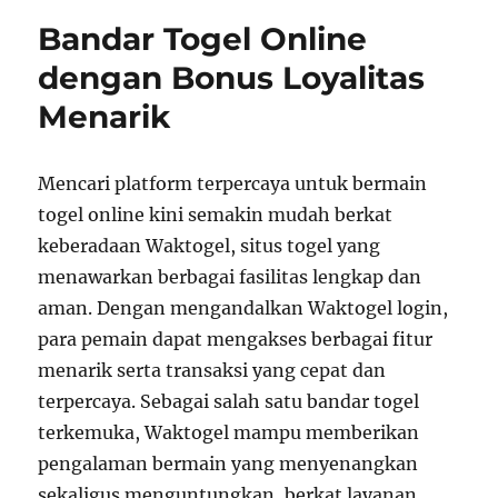
Optimasi
Bandar Togel Online
Bonus
Togel
dengan Bonus Loyalitas
Online
Menarik
Mencari platform terpercaya untuk bermain
togel online kini semakin mudah berkat
keberadaan Waktogel, situs togel yang
menawarkan berbagai fasilitas lengkap dan
aman. Dengan mengandalkan Waktogel login,
para pemain dapat mengakses berbagai fitur
menarik serta transaksi yang cepat dan
terpercaya. Sebagai salah satu bandar togel
terkemuka, Waktogel mampu memberikan
pengalaman bermain yang menyenangkan
sekaligus menguntungkan, berkat layanan