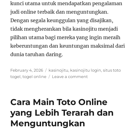
kunci utama untuk mendapatkan pengalaman
judi online terbaik dan menguntungkan.
Dengan segala keunggulan yang disajikan,
tidak mengherankan bila kasinojitu menjadi
pilihan utama bagi mereka yang ingin meraih
keberuntungan dan keuntungan maksimal dari
dunia taruhan daring.
Posted
Tags
February 4, 2026
kasinojitu
,
kasinojitu login
,
situs toto
on
on
togel
,
togel online
Leave a comment
Raih
Hasil
Maksimal
Cara Main Toto Online
Lewat
Sistem
yang Lebih Terarah dan
Canggih
Menguntungkan
Situs
Togel
4D