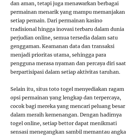
dan aman, tetapi juga menawarkan berbagai
permainan menarik yang mampu memanjakan
setiap pemain. Dari permainan kasino
tradisional hingga inovasi terbaru dalam dunia
perjudian online, semua tersedia dalam satu
genggaman. Keamanan data dan transaksi
menjadi prioritas utama, sehingga para
pengguna merasa nyaman dan percaya diri saat
berpartisipasi dalam setiap aktivitas taruhan.
Selain itu, situs toto togel menyediakan ragam
opsi permainan yang lengkap dan terpercaya,
cocok bagi mereka yang mencari peluang besar
dalam meraih kemenangan. Dengan hadirnya
togel online, setiap bettor dapat menikmati
sensasi menegangkan sambil memantau angka