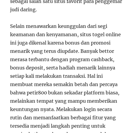
sebagai salah satu situs favorit para penggemar
judi daring.
Selain menawarkan keunggulan dari segi
keamanan dan kenyamanan, situs togel online
ini juga dikenal karena bonus dan promosi
menarik yang terus diupdate. Banyak bettor
merasa terbantu dengan program cashback,
bonus deposit, serta hadiah menarik lainnya
setiap kali melakukan transaksi. Hal ini
membuat mereka semakin betah dan percaya
bahwa petir800 bukan sekadar platform biasa,
melainkan tempat yang mampu memberikan
keuntungan nyata. Melakukan login secara
rutin dan memanfaatkan berbagai fitur yang
tersedia menjadi langkah penting untuk