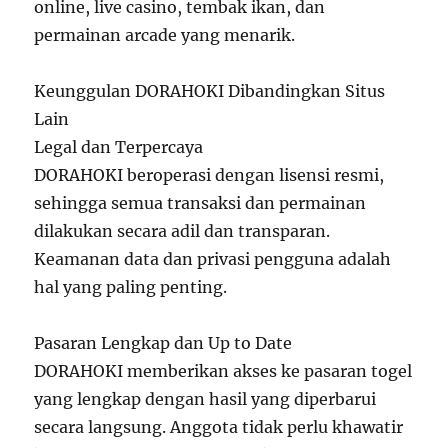
online, live casino, tembak ikan, dan
permainan arcade yang menarik.
Keunggulan DORAHOKI Dibandingkan Situs
Lain
Legal dan Terpercaya
DORAHOKI beroperasi dengan lisensi resmi,
sehingga semua transaksi dan permainan
dilakukan secara adil dan transparan.
Keamanan data dan privasi pengguna adalah
hal yang paling penting.
Pasaran Lengkap dan Up to Date
DORAHOKI memberikan akses ke pasaran togel
yang lengkap dengan hasil yang diperbarui
secara langsung. Anggota tidak perlu khawatir