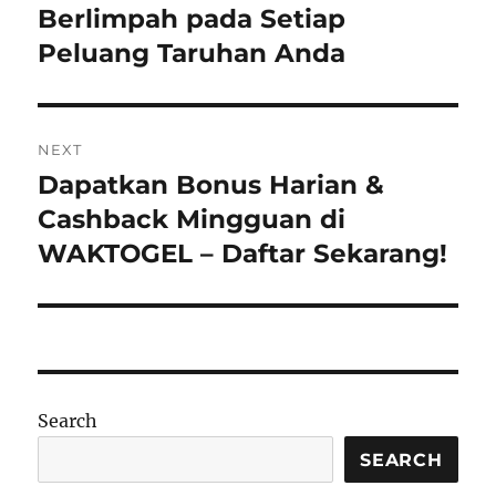
Berlimpah pada Setiap
Peluang Taruhan Anda
NEXT
Dapatkan Bonus Harian &
Next
post:
Cashback Mingguan di
WAKTOGEL – Daftar Sekarang!
Search
SEARCH