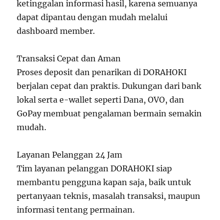
ketinggalan informasi hasil, karena semuanya
dapat dipantau dengan mudah melalui
dashboard member.
Transaksi Cepat dan Aman
Proses deposit dan penarikan di DORAHOKI
berjalan cepat dan praktis. Dukungan dari bank
lokal serta e-wallet seperti Dana, OVO, dan
GoPay membuat pengalaman bermain semakin
mudah.
Layanan Pelanggan 24 Jam
Tim layanan pelanggan DORAHOKI siap
membantu pengguna kapan saja, baik untuk
pertanyaan teknis, masalah transaksi, maupun
informasi tentang permainan.