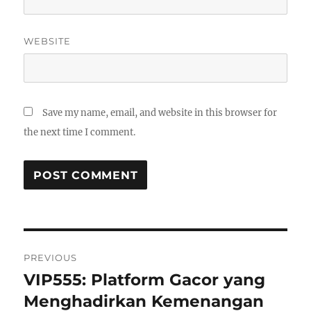
WEBSITE
Save my name, email, and website in this browser for
the next time I comment.
Post
PREVIOUS
navigation
VIP555: Platform Gacor yang
Previous
post:
Menghadirkan Kemenangan