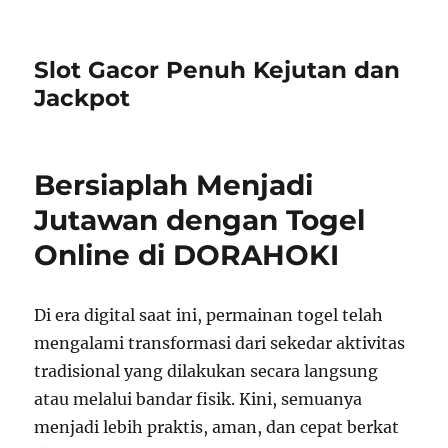
Slot Gacor Penuh Kejutan dan
Jackpot
Bersiaplah Menjadi
Jutawan dengan Togel
Online di DORAHOKI
Di era digital saat ini, permainan togel telah
mengalami transformasi dari sekedar aktivitas
tradisional yang dilakukan secara langsung
atau melalui bandar fisik. Kini, semuanya
menjadi lebih praktis, aman, dan cepat berkat