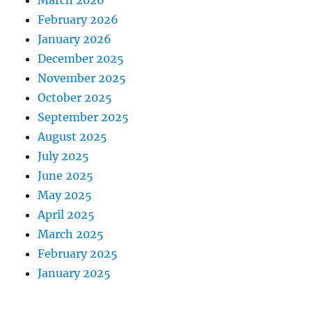
March 2026
February 2026
January 2026
December 2025
November 2025
October 2025
September 2025
August 2025
July 2025
June 2025
May 2025
April 2025
March 2025
February 2025
January 2025