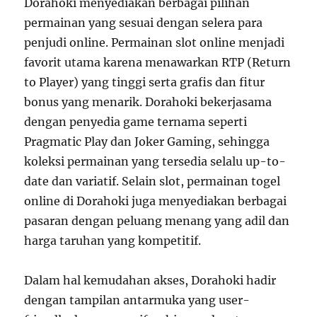
Dorahoki menyediakan berbagai pilihan
permainan yang sesuai dengan selera para
penjudi online. Permainan slot online menjadi
favorit utama karena menawarkan RTP (Return
to Player) yang tinggi serta grafis dan fitur
bonus yang menarik. Dorahoki bekerjasama
dengan penyedia game ternama seperti
Pragmatic Play dan Joker Gaming, sehingga
koleksi permainan yang tersedia selalu up-to-
date dan variatif. Selain slot, permainan togel
online di Dorahoki juga menyediakan berbagai
pasaran dengan peluang menang yang adil dan
harga taruhan yang kompetitif.
Dalam hal kemudahan akses, Dorahoki hadir
dengan tampilan antarmuka yang user-