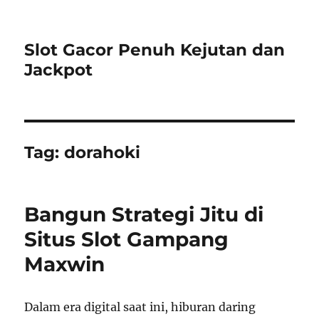
Slot Gacor Penuh Kejutan dan
Jackpot
Tag:
dorahoki
Bangun Strategi Jitu di
Situs Slot Gampang
Maxwin
Dalam era digital saat ini, hiburan daring