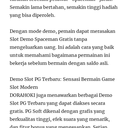
Semakin lama bertahan, semakin tinggi hadiah
yang bisa diperoleh.
Dengan mode demo, pemain dapat merasakan
Slot Demo Spaceman Gratis tanpa
mengeluarkan uang. Ini adalah cara yang baik
untuk memahami bagaimana permainan ini
bekerja sebelum bermain dengan saldo asli.
Demo Slot PG Terbaru: Sensasi Bermain Game
Slot Modern
DORAHOKI juga menawarkan berbagai Demo
Slot PG Terbaru yang dapat diakses secara
gratis. PG Soft dikenal dengan grafis yang
berkualitas tinggi, efek suara yang menarik,
dan fitur bonus yang mengesankan. Setiap