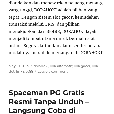
diandalkan dan menawarkan peluang menang
yang tinggi, DORAHOKI adalah pilihan yang
tepat. Dengan sistem slot gacor, kemudahan
transaksi melalui QRIS, dan pilihan
menakjubkan dari Slot88, DORAHOKI layak
menjadi tempat utama untuk bermain slot
online. Segera daftar dan alami sendiri betapa
mudahnya meraih kemenangan di DORAHOKI!
Posted
Tags
May 10, 2025
dorahoki
,
link alternatif
,
link gacor
,
link
on
on
slot
,
link slot88
Leave a comment
Slot
QRIS
Cepat
Spaceman PG Gratis
&
Gacor?
Resmi Tanpa Unduh –
DORAHOKI
Langsung Coba di
Pilihannya!