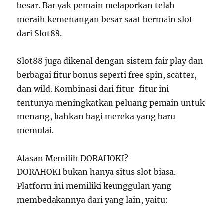
besar. Banyak pemain melaporkan telah
meraih kemenangan besar saat bermain slot
dari Slot88.
Slot88 juga dikenal dengan sistem fair play dan
berbagai fitur bonus seperti free spin, scatter,
dan wild. Kombinasi dari fitur-fitur ini
tentunya meningkatkan peluang pemain untuk
menang, bahkan bagi mereka yang baru
memulai.
Alasan Memilih DORAHOKI?
DORAHOKI bukan hanya situs slot biasa.
Platform ini memiliki keunggulan yang
membedakannya dari yang lain, yaitu: