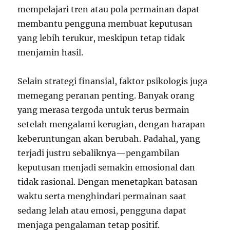
mempelajari tren atau pola permainan dapat
membantu pengguna membuat keputusan
yang lebih terukur, meskipun tetap tidak
menjamin hasil.
Selain strategi finansial, faktor psikologis juga
memegang peranan penting. Banyak orang
yang merasa tergoda untuk terus bermain
setelah mengalami kerugian, dengan harapan
keberuntungan akan berubah. Padahal, yang
terjadi justru sebaliknya—pengambilan
keputusan menjadi semakin emosional dan
tidak rasional. Dengan menetapkan batasan
waktu serta menghindari permainan saat
sedang lelah atau emosi, pengguna dapat
menjaga pengalaman tetap positif.