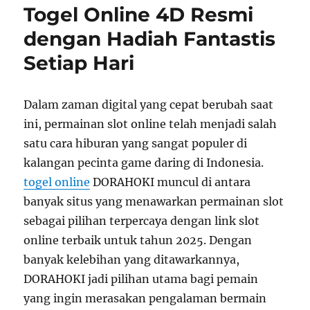
Tanpa
Togel Online 4D Resmi
Unduh
dengan Hadiah Fantastis
–
Langsung
Setiap Hari
Coba
di
DORAHOKI!
Dalam zaman digital yang cepat berubah saat
ini, permainan slot online telah menjadi salah
satu cara hiburan yang sangat populer di
kalangan pecinta game daring di Indonesia.
togel online
DORAHOKI muncul di antara
banyak situs yang menawarkan permainan slot
sebagai pilihan terpercaya dengan link slot
online terbaik untuk tahun 2025. Dengan
banyak kelebihan yang ditawarkannya,
DORAHOKI jadi pilihan utama bagi pemain
yang ingin merasakan pengalaman bermain