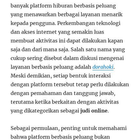
banyak platform hiburan berbasis peluang
yang menawarkan berbagai layanan menarik
kepada pengguna. Perkembangan teknologi
dan akses internet yang semakin luas
membuat aktivitas ini dapat dilakukan kapan
saja dan dari mana saja. Salah satu nama yang
cukup sering disebut dalam diskusi mengenai
layanan berbasis peluang adalah
dorahoki
.
Meski demikian, setiap bentuk interaksi
dengan platform tersebut tetap perlu dilakukan
dengan pemahaman dan tanggung jawab,
terutama ketika berkaitan dengan aktivitas
yang dikategorikan sebagai
judi online
.
Sebagai permulaan, penting untuk memahami
bahwa platform berbasis peluang bukan