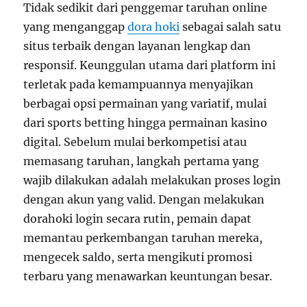
Tidak sedikit dari penggemar taruhan online
yang menganggap
dora hoki
sebagai salah satu
situs terbaik dengan layanan lengkap dan
responsif. Keunggulan utama dari platform ini
terletak pada kemampuannya menyajikan
berbagai opsi permainan yang variatif, mulai
dari sports betting hingga permainan kasino
digital. Sebelum mulai berkompetisi atau
memasang taruhan, langkah pertama yang
wajib dilakukan adalah melakukan proses login
dengan akun yang valid. Dengan melakukan
dorahoki login secara rutin, pemain dapat
memantau perkembangan taruhan mereka,
mengecek saldo, serta mengikuti promosi
terbaru yang menawarkan keuntungan besar.