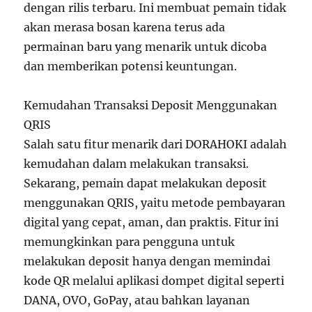
dengan rilis terbaru. Ini membuat pemain tidak
akan merasa bosan karena terus ada
permainan baru yang menarik untuk dicoba
dan memberikan potensi keuntungan.
Kemudahan Transaksi Deposit Menggunakan
QRIS
Salah satu fitur menarik dari DORAHOKI adalah
kemudahan dalam melakukan transaksi.
Sekarang, pemain dapat melakukan deposit
menggunakan QRIS, yaitu metode pembayaran
digital yang cepat, aman, dan praktis. Fitur ini
memungkinkan para pengguna untuk
melakukan deposit hanya dengan memindai
kode QR melalui aplikasi dompet digital seperti
DANA, OVO, GoPay, atau bahkan layanan