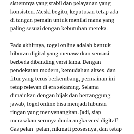
sistemnya yang stabil dan pelayanan yang
konsisten. Meski begitu, keputusan tetap ada
di tangan pemain untuk menilai mana yang
paling sesuai dengan kebutuhan mereka.
Pada akhirnya, togel online adalah bentuk
hiburan digital yang menawarkan sensasi
berbeda dibanding versi lama. Dengan
pendekatan modern, kemudahan akses, dan
fitur yang terus berkembang, permainan ini
tetap relevan di era sekarang. Selama
dimainkan dengan bijak dan bertanggung
jawab, togel online bisa menjadi hiburan
ringan yang menyenangkan. Jadi, siap
merasakan serunya dunia angka versi digital?
Gas pelan-pelan, nikmati prosesnya, dan tetap