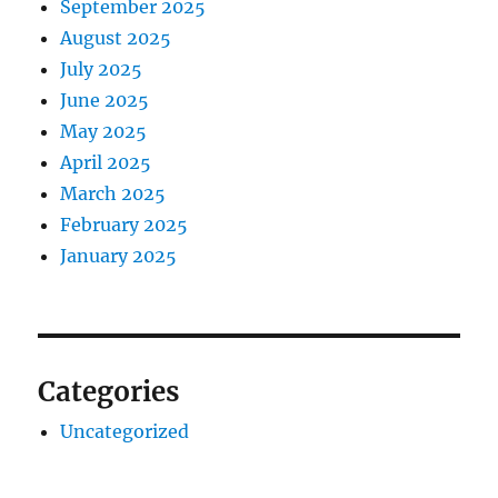
September 2025
August 2025
July 2025
June 2025
May 2025
April 2025
March 2025
February 2025
January 2025
Categories
Uncategorized