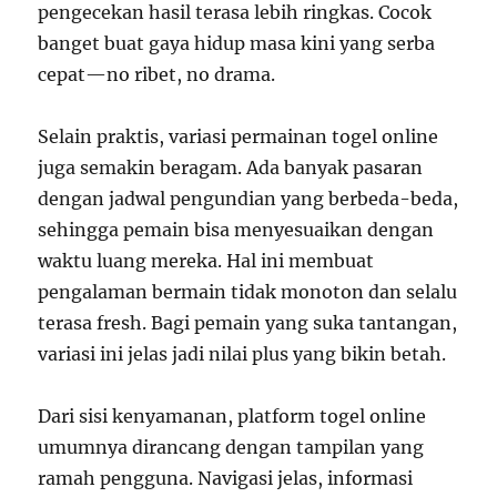
pengecekan hasil terasa lebih ringkas. Cocok
banget buat gaya hidup masa kini yang serba
cepat—no ribet, no drama.
Selain praktis, variasi permainan togel online
juga semakin beragam. Ada banyak pasaran
dengan jadwal pengundian yang berbeda-beda,
sehingga pemain bisa menyesuaikan dengan
waktu luang mereka. Hal ini membuat
pengalaman bermain tidak monoton dan selalu
terasa fresh. Bagi pemain yang suka tantangan,
variasi ini jelas jadi nilai plus yang bikin betah.
Dari sisi kenyamanan, platform togel online
umumnya dirancang dengan tampilan yang
ramah pengguna. Navigasi jelas, informasi