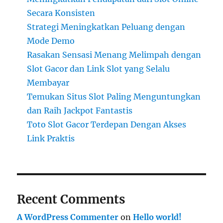
Secara Konsisten
Strategi Meningkatkan Peluang dengan
Mode Demo
Rasakan Sensasi Menang Melimpah dengan
Slot Gacor dan Link Slot yang Selalu
Membayar
Temukan Situs Slot Paling Menguntungkan
dan Raih Jackpot Fantastis
Toto Slot Gacor Terdepan Dengan Akses
Link Praktis
Recent Comments
A WordPress Commenter
on
Hello world!