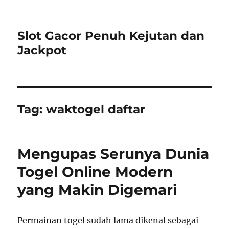
Slot Gacor Penuh Kejutan dan
Jackpot
Tag:
waktogel daftar
Mengupas Serunya Dunia
Togel Online Modern
yang Makin Digemari
Permainan togel sudah lama dikenal sebagai