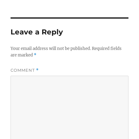
Leave a Reply
Your email address will not be published.
Required fields
are marked
*
COMMENT
*