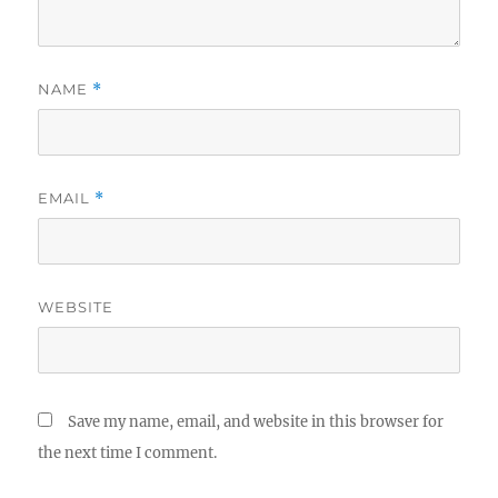
NAME
*
EMAIL
*
WEBSITE
Save my name, email, and website in this browser for
the next time I comment.