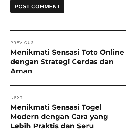
Post
PREVIOUS
navigation
Menikmati Sensasi Toto Online
Previous
post:
dengan Strategi Cerdas dan
Aman
NEXT
Menikmati Sensasi Togel
Next
post:
Modern dengan Cara yang
Lebih Praktis dan Seru