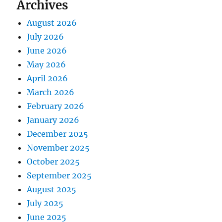
Archives
August 2026
July 2026
June 2026
May 2026
April 2026
March 2026
February 2026
January 2026
December 2025
November 2025
October 2025
September 2025
August 2025
July 2025
June 2025