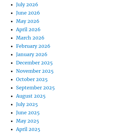
July 2026
June 2026
May 2026
April 2026
March 2026
February 2026
January 2026
December 2025
November 2025
October 2025
September 2025
August 2025
July 2025
June 2025
May 2025
April 2025