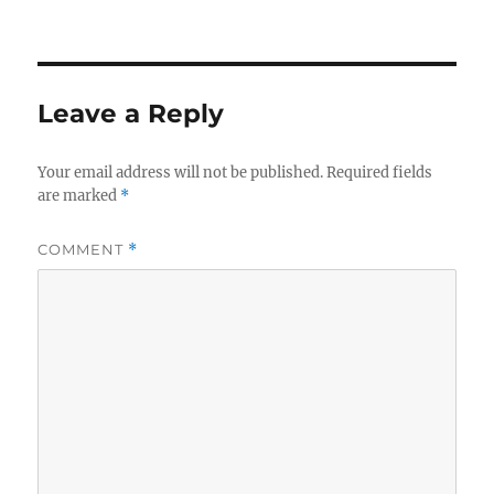
Leave a Reply
Your email address will not be published.
Required fields
are marked
*
COMMENT
*