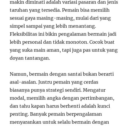
makin diminati adalah variasi pasaran dan jenis
taruhan yang tersedia. Pemain bisa memilih
sesuai gaya masing-masing, mulai dari yang
simpel sampai yang lebih menantang.
Fleksibilitas ini bikin pengalaman bermain jadi
lebih personal dan tidak monoton. Cocok buat
yang suka main aman, tapi juga pas untuk yang
doyan tantangan.
Namun, bermain dengan santai bukan berarti
asal-asalan. Justru pemain yang cerdas
biasanya punya strategi sendiri. Mengatur
modal, memilih angka dengan pertimbangan,
dan tahu kapan harus berhenti adalah kunci
penting. Banyak pemain berpengalaman
menyarankan untuk selalu bermain dengan