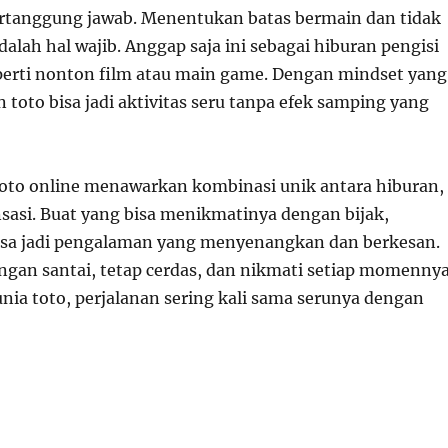
rtanggung jawab. Menentukan batas bermain dan tidak
alah hal wajib. Anggap saja ini sebagai hiburan pengisi
perti nonton film atau main game. Dengan mindset yang
 toto bisa jadi aktivitas seru tanpa efek samping yang
toto online menawarkan kombinasi unik antara hiburan,
nsasi. Buat yang bisa menikmatinya dengan bijak,
isa jadi pengalaman yang menyenangkan dan berkesan.
engan santai, tetap cerdas, dan nikmati setiap momennya
nia toto, perjalanan sering kali sama serunya dengan