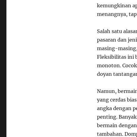
Aman
kemungkinan apa
menangnya, tapi
Salah satu alas
pasaran dan jeni
masing-masing, 
Fleksibilitas in
monoton. Cocok 
doyan tantanga
Namun, bermain 
yang cerdas bia
angka dengan pe
penting. Banya
bermain dengan p
tambahan. Domp