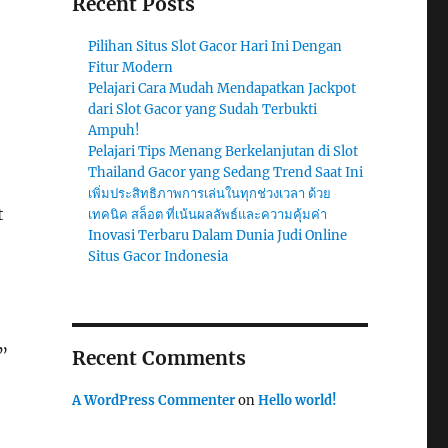
Recent Posts
Pilihan Situs Slot Gacor Hari Ini Dengan
Fitur Modern
Pelajari Cara Mudah Mendapatkan Jackpot
dari Slot Gacor yang Sudah Terbukti
Ampuh!
Pelajari Tips Menang Berkelanjutan di Slot
Thailand Gacor yang Sedang Trend Saat Ini
เพิ่มประสิทธิภาพการเล่นในทุกช่วงเวลา ด้วย
t
เทคนิค สล็อต ที่เน้นผลลัพธ์และความคุ้มค่า
Inovasi Terbaru Dalam Dunia Judi Online
Situs Gacor Indonesia
”
Recent Comments
A WordPress Commenter
on
Hello world!