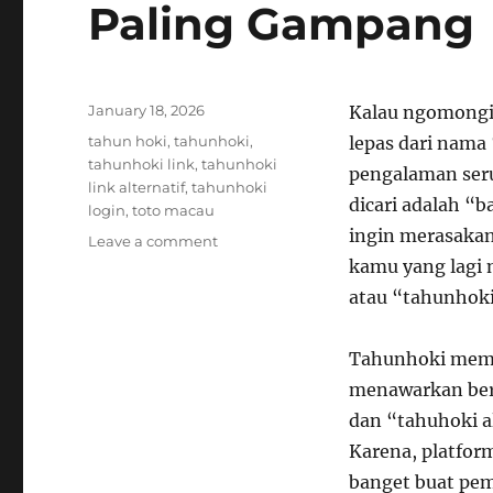
Paling Gampang
Posted
January 18, 2026
Kalau ngomongin
on
Tags
tahun hoki
,
tahunhoki
,
lepas dari nama
tahunhoki link
,
tahunhoki
pengalaman seru
link alternatif
,
tahunhoki
dicari adalah “
login
,
toto macau
ingin merasakan
on
Leave a comment
Bandar
kamu yang lagi n
Macau,
atau “tahunhoki
Tempat
Main
Togel
Tahunhoki meman
Paling
menawarkan berb
Gampang
dan “tahuhoki a
Karena, platform
banget buat pem