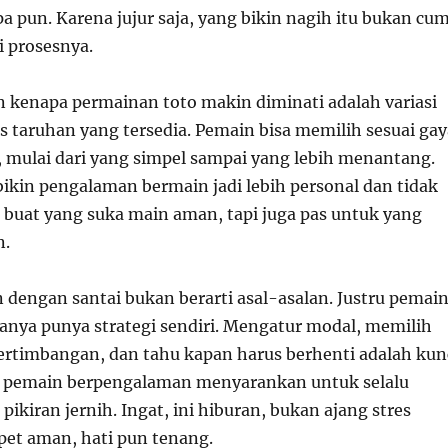
 pun. Karena jujur saja, yang bikin nagih itu bukan cu
 prosesnya.
an kenapa permainan toto makin diminati adalah variasi
s taruhan yang tersedia. Pemain bisa memilih sesuai gay
mulai dari yang simpel sampai yang lebih menantang.
i bikin pengalaman bermain jadi lebih personal dan tidak
buat yang suka main aman, tapi juga pas untuk yang
n.
dengan santai bukan berarti asal-asalan. Justru pemai
sanya punya strategi sendiri. Mengatur modal, memilih
rtimbangan, dan tahu kapan harus berhenti adalah kun
k pemain berpengalaman menyarankan untuk selalu
ikiran jernih. Ingat, ini hiburan, bukan ajang stres
et aman, hati pun tenang.