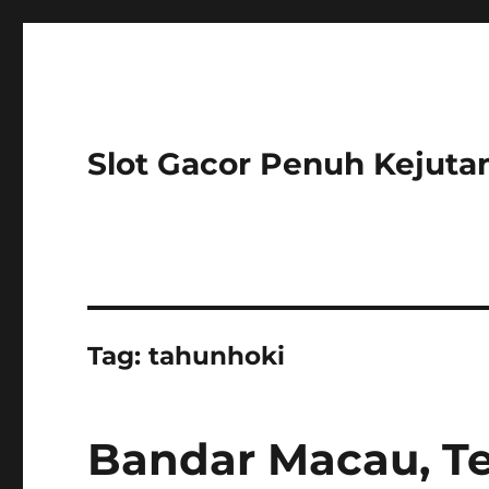
Slot Gacor Penuh Kejuta
Tag:
tahunhoki
Bandar Macau, T