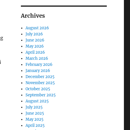
Archives
August 2026
July 2026
ng
June 2026
May 2026
April 2026
March 2026
i
February 2026
January 2026
December 2025
November 2025
October 2025
September 2025
August 2025
July 2025
June 2025
May 2025
April 2025