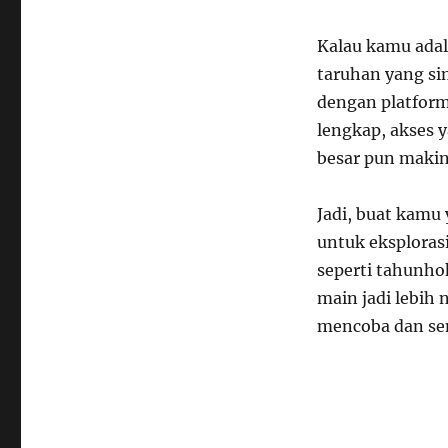
Kalau kamu adal
taruhan yang sim
dengan platform 
lengkap, akses 
besar pun makin
Jadi, buat kamu 
untuk eksploras
seperti tahunhok
main jadi lebih
mencoba dan se