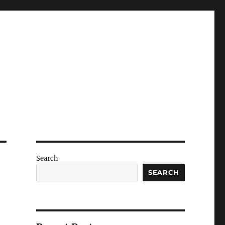
Search
SEARCH