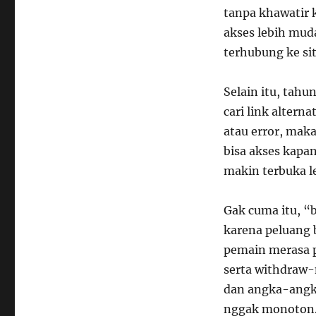
tanpa khawatir 
akses lebih muda
terhubung ke si
Selain itu, tahu
cari link alterna
atau error, maka
bisa akses kapa
makin terbuka l
Gak cuma itu, “
karena peluang
pemain merasa p
serta withdraw-n
dan angka-angka
nggak monoton