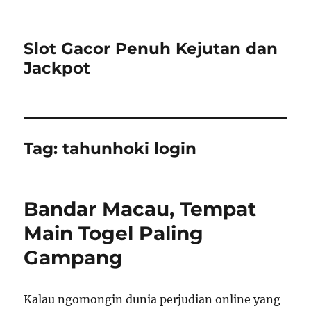
Slot Gacor Penuh Kejutan dan
Jackpot
Tag:
tahunhoki login
Bandar Macau, Tempat
Main Togel Paling
Gampang
Kalau ngomongin dunia perjudian online yang