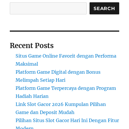
Strategi
Cerdas
SEARCH
dan
Aman
Recent Posts
Situs Game Online Favorit dengan Performa
Maksimal
Platform Game Digital dengan Bonus
Melimpah Setiap Hari
Platform Game Terpercaya dengan Program
Hadiah Harian
Link Slot Gacor 2026 Kumpulan Pilihan
Game dan Deposit Mudah
Pilihan Situs Slot Gacor Hari Ini Dengan Fitur
Modern