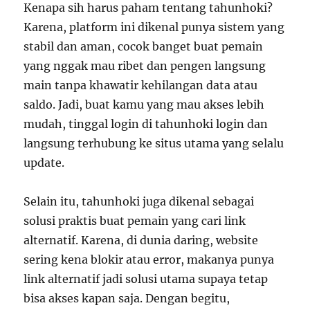
Kenapa sih harus paham tentang tahunhoki?
Karena, platform ini dikenal punya sistem yang
stabil dan aman, cocok banget buat pemain
yang nggak mau ribet dan pengen langsung
main tanpa khawatir kehilangan data atau
saldo. Jadi, buat kamu yang mau akses lebih
mudah, tinggal login di tahunhoki login dan
langsung terhubung ke situs utama yang selalu
update.
Selain itu, tahunhoki juga dikenal sebagai
solusi praktis buat pemain yang cari link
alternatif. Karena, di dunia daring, website
sering kena blokir atau error, makanya punya
link alternatif jadi solusi utama supaya tetap
bisa akses kapan saja. Dengan begitu,