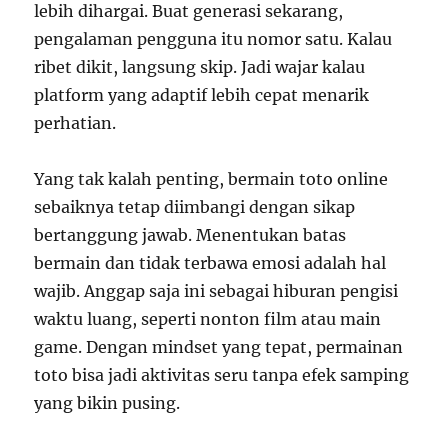
lebih dihargai. Buat generasi sekarang,
pengalaman pengguna itu nomor satu. Kalau
ribet dikit, langsung skip. Jadi wajar kalau
platform yang adaptif lebih cepat menarik
perhatian.
Yang tak kalah penting, bermain toto online
sebaiknya tetap diimbangi dengan sikap
bertanggung jawab. Menentukan batas
bermain dan tidak terbawa emosi adalah hal
wajib. Anggap saja ini sebagai hiburan pengisi
waktu luang, seperti nonton film atau main
game. Dengan mindset yang tepat, permainan
toto bisa jadi aktivitas seru tanpa efek samping
yang bikin pusing.