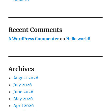
Recent Comments
A WordPress Commenter
on
Hello world!
Archives
August 2026
July 2026
June 2026
May 2026
April 2026