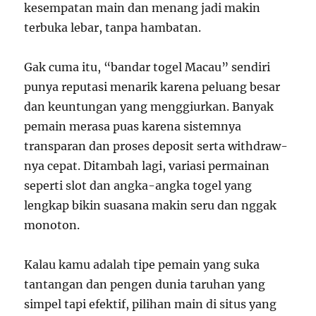
kesempatan main dan menang jadi makin
terbuka lebar, tanpa hambatan.
Gak cuma itu, “bandar togel Macau” sendiri
punya reputasi menarik karena peluang besar
dan keuntungan yang menggiurkan. Banyak
pemain merasa puas karena sistemnya
transparan dan proses deposit serta withdraw-
nya cepat. Ditambah lagi, variasi permainan
seperti slot dan angka-angka togel yang
lengkap bikin suasana makin seru dan nggak
monoton.
Kalau kamu adalah tipe pemain yang suka
tantangan dan pengen dunia taruhan yang
simpel tapi efektif, pilihan main di situs yang