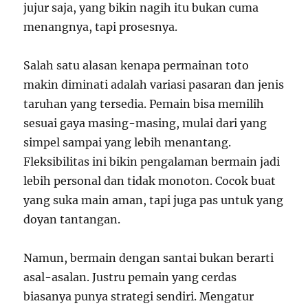
jujur saja, yang bikin nagih itu bukan cuma
menangnya, tapi prosesnya.
Salah satu alasan kenapa permainan toto
makin diminati adalah variasi pasaran dan jenis
taruhan yang tersedia. Pemain bisa memilih
sesuai gaya masing-masing, mulai dari yang
simpel sampai yang lebih menantang.
Fleksibilitas ini bikin pengalaman bermain jadi
lebih personal dan tidak monoton. Cocok buat
yang suka main aman, tapi juga pas untuk yang
doyan tantangan.
Namun, bermain dengan santai bukan berarti
asal-asalan. Justru pemain yang cerdas
biasanya punya strategi sendiri. Mengatur