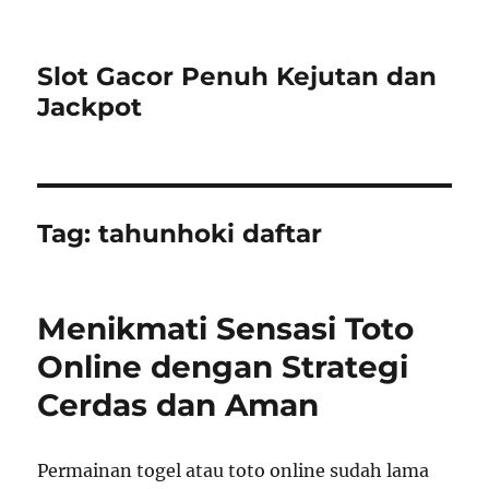
Slot Gacor Penuh Kejutan dan
Jackpot
Tag:
tahunhoki daftar
Menikmati Sensasi Toto
Online dengan Strategi
Cerdas dan Aman
Permainan togel atau toto online sudah lama