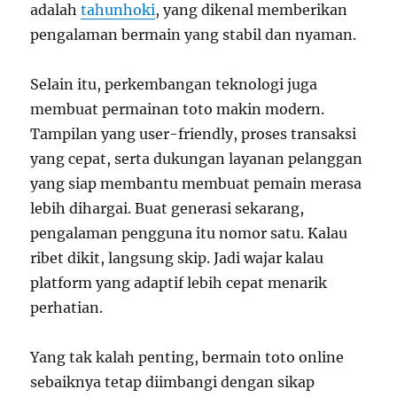
adalah
tahunhoki
, yang dikenal memberikan
pengalaman bermain yang stabil dan nyaman.
Selain itu, perkembangan teknologi juga
membuat permainan toto makin modern.
Tampilan yang user-friendly, proses transaksi
yang cepat, serta dukungan layanan pelanggan
yang siap membantu membuat pemain merasa
lebih dihargai. Buat generasi sekarang,
pengalaman pengguna itu nomor satu. Kalau
ribet dikit, langsung skip. Jadi wajar kalau
platform yang adaptif lebih cepat menarik
perhatian.
Yang tak kalah penting, bermain toto online
sebaiknya tetap diimbangi dengan sikap