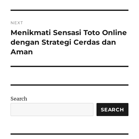
NEXT
Menikmati Sensasi Toto Online
Next
post:
dengan Strategi Cerdas dan
Aman
Search
SEARCH