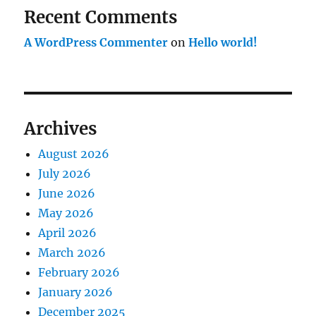
Recent Comments
A WordPress Commenter
on
Hello world!
Archives
August 2026
July 2026
June 2026
May 2026
April 2026
March 2026
February 2026
January 2026
December 2025