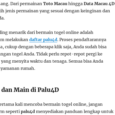
ang. Dari permainan
Toto Macau
hingga
Data Macau 4D
ih jenis permainan yang sesuai dengan keinginan dan
a.
ing menarik dari bermain togel online adalah
am melakukan
daftar palu4d
. Proses pendaftarannya
a, cukup dengan beberapa klik saja, Anda sudah bisa
ngan togel Anda. Tidak perlu repot-repot pergi ke
ik yang menyita waktu dan tenaga. Semua bisa Anda
enyamanan rumah.
r dan Main di Palu4D
pertama kali mencoba bermain togel online, jangan
rm seperti
palu4d
menyediakan panduan lengkap untuk