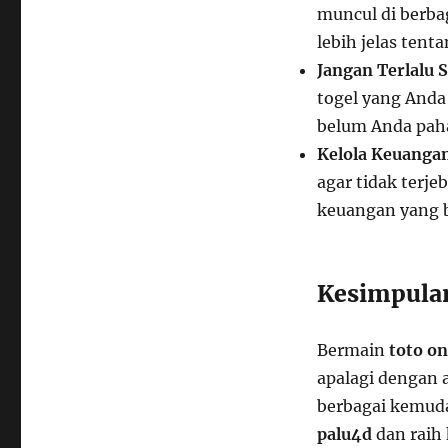
muncul di berba
lebih jelas ten
Jangan Terlalu 
togel yang Anda
belum Anda pah
Kelola Keuangan
agar tidak terj
keuangan yang 
Kesimpula
Bermain
toto on
apalagi dengan 
berbagai kemuda
palu4d
dan raih