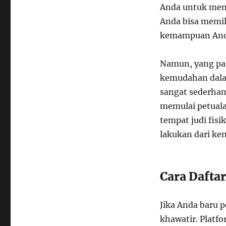
Anda untuk men
Anda bisa memil
kemampuan And
Namun, yang pal
kemudahan dal
sangat sederhan
memulai petuala
tempat judi fis
lakukan dari k
Cara Dafta
Jika Anda baru 
khawatir. Platfo