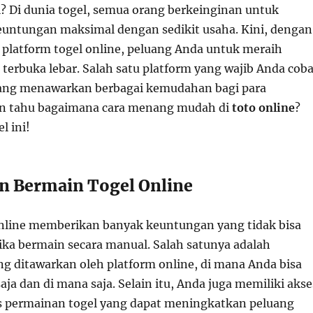
? Di dunia togel, semua orang berkeinginan untuk
untungan maksimal dengan sedikit usaha. Kini, dengan
 platform togel online, peluang Anda untuk meraih
terbuka lebar. Salah satu platform yang wajib Anda cob
ng menawarkan berbagai kemudahan bagi para
in tahu bagaimana cara menang mudah di
toto online
?
l ini!
n Bermain Togel Online
nline memberikan banyak keuntungan yang tidak bisa
ika bermain secara manual. Salah satunya adalah
 ditawarkan oleh platform online, di mana Anda bisa
ja dan di mana saja. Selain itu, Anda juga memiliki akse
is permainan togel yang dapat meningkatkan peluang