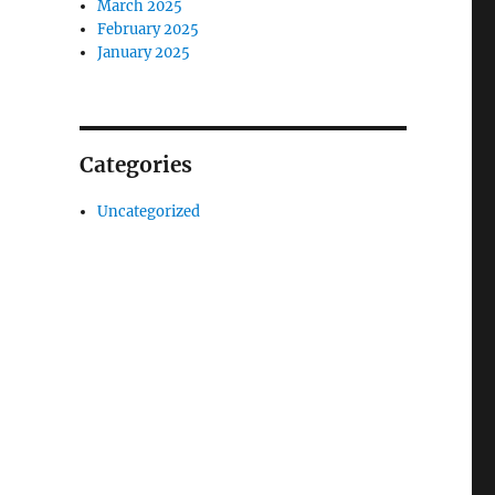
March 2025
February 2025
January 2025
Categories
Uncategorized