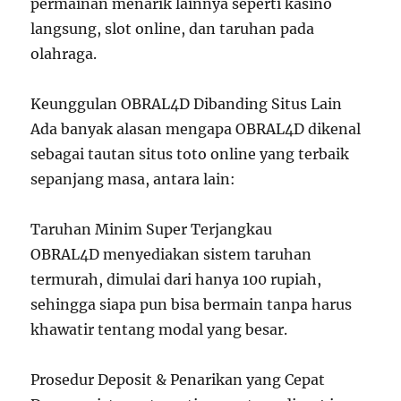
permainan menarik lainnya seperti kasino
langsung, slot online, dan taruhan pada
olahraga.
Keunggulan OBRAL4D Dibanding Situs Lain
Ada banyak alasan mengapa OBRAL4D dikenal
sebagai tautan situs toto online yang terbaik
sepanjang masa, antara lain:
Taruhan Minim Super Terjangkau
OBRAL4D menyediakan sistem taruhan
termurah, dimulai dari hanya 100 rupiah,
sehingga siapa pun bisa bermain tanpa harus
khawatir tentang modal yang besar.
Prosedur Deposit & Penarikan yang Cepat