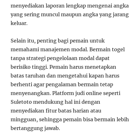
menyediakan laporan lengkap mengenai angka
yang sering muncul maupun angka yang jarang
keluar.
Selain itu, penting bagi pemain untuk
memahami manajemen modal. Bermain togel
tanpa strategi pengelolaan modal dapat
berisiko tinggi. Pemain harus menetapkan
batas taruhan dan mengetahui kapan harus
berhenti agar pengalaman bermain tetap
menyenangkan. Platform judi online seperti
Suletoto mendukung hal ini dengan
menyediakan fitur batas harian atau
mingguan, sehingga pemain bisa bermain lebih
bertanggung jawab.