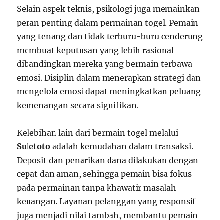
Selain aspek teknis, psikologi juga memainkan
peran penting dalam permainan togel. Pemain
yang tenang dan tidak terburu-buru cenderung
membuat keputusan yang lebih rasional
dibandingkan mereka yang bermain terbawa
emosi. Disiplin dalam menerapkan strategi dan
mengelola emosi dapat meningkatkan peluang
kemenangan secara signifikan.
Kelebihan lain dari bermain togel melalui
Suletoto
adalah kemudahan dalam transaksi.
Deposit dan penarikan dana dilakukan dengan
cepat dan aman, sehingga pemain bisa fokus
pada permainan tanpa khawatir masalah
keuangan. Layanan pelanggan yang responsif
juga menjadi nilai tambah, membantu pemain