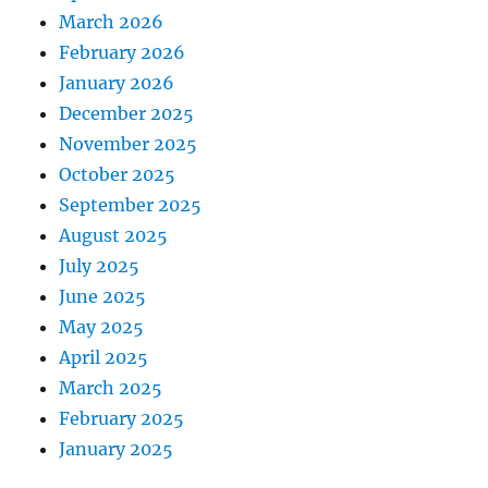
March 2026
February 2026
January 2026
December 2025
November 2025
October 2025
September 2025
August 2025
July 2025
June 2025
May 2025
April 2025
March 2025
February 2025
January 2025