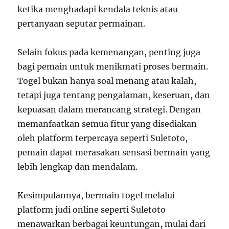
ketika menghadapi kendala teknis atau
pertanyaan seputar permainan.
Selain fokus pada kemenangan, penting juga
bagi pemain untuk menikmati proses bermain.
Togel bukan hanya soal menang atau kalah,
tetapi juga tentang pengalaman, keseruan, dan
kepuasan dalam merancang strategi. Dengan
memanfaatkan semua fitur yang disediakan
oleh platform terpercaya seperti Suletoto,
pemain dapat merasakan sensasi bermain yang
lebih lengkap dan mendalam.
Kesimpulannya, bermain togel melalui
platform judi online seperti Suletoto
menawarkan berbagai keuntungan, mulai dari