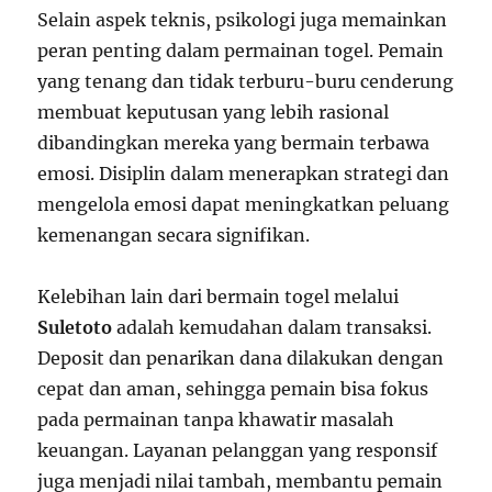
Selain aspek teknis, psikologi juga memainkan
peran penting dalam permainan togel. Pemain
yang tenang dan tidak terburu-buru cenderung
membuat keputusan yang lebih rasional
dibandingkan mereka yang bermain terbawa
emosi. Disiplin dalam menerapkan strategi dan
mengelola emosi dapat meningkatkan peluang
kemenangan secara signifikan.
Kelebihan lain dari bermain togel melalui
Suletoto
adalah kemudahan dalam transaksi.
Deposit dan penarikan dana dilakukan dengan
cepat dan aman, sehingga pemain bisa fokus
pada permainan tanpa khawatir masalah
keuangan. Layanan pelanggan yang responsif
juga menjadi nilai tambah, membantu pemain