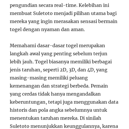
pengundian secara real-time. Kelebihan ini
membuat Suletoto menjadi pilihan utama bagi
mereka yang ingin merasakan sensasi bermain
togel dengan nyaman dan aman.
Memahami dasar-dasar togel merupakan
langkah awal yang penting sebelum terjun
lebih jauh. Togel biasanya memiliki berbagai
jenis taruhan, seperti 2D, 3D, dan 4D, yang
masing-masing memiliki peluang
kemenangan dan strategi berbeda. Pemain
yang cerdas tidak hanya mengandalkan
keberuntungan, tetapi juga menggunakan data
historis dan pola angka sebelumnya untuk
menentukan taruhan mereka. Di sinilah
Suletoto menunjukkan keunggulannya, karena