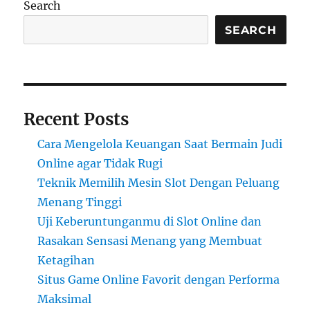
Search
Togel
untuk
SEARCH
Pemula
dan
Profesional
Recent Posts
Cara Mengelola Keuangan Saat Bermain Judi
Online agar Tidak Rugi
Teknik Memilih Mesin Slot Dengan Peluang
Menang Tinggi
Uji Keberuntunganmu di Slot Online dan
Rasakan Sensasi Menang yang Membuat
Ketagihan
Situs Game Online Favorit dengan Performa
Maksimal