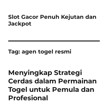
Slot Gacor Penuh Kejutan dan
Jackpot
Tag:
agen togel resmi
Menyingkap Strategi
Cerdas dalam Permainan
Togel untuk Pemula dan
Profesional