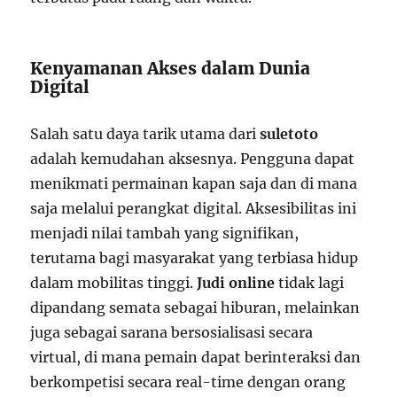
Kenyamanan Akses dalam Dunia
Digital
Salah satu daya tarik utama dari
suletoto
adalah kemudahan aksesnya. Pengguna dapat
menikmati permainan kapan saja dan di mana
saja melalui perangkat digital. Aksesibilitas ini
menjadi nilai tambah yang signifikan,
terutama bagi masyarakat yang terbiasa hidup
dalam mobilitas tinggi.
Judi online
tidak lagi
dipandang semata sebagai hiburan, melainkan
juga sebagai sarana bersosialisasi secara
virtual, di mana pemain dapat berinteraksi dan
berkompetisi secara real-time dengan orang