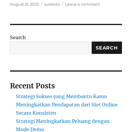
Posted
Tags
on
August 21, 2025
suletoto
Leave a comment
on
Perkembangan
Hiburan
Digital
di
Era
Search
Modern
SEARCH
Recent Posts
Strategi Sukses yang Membantu Kamu
Meningkatkan Pendapatan dari Slot Online
Secara Konsisten
Strategi Meningkatkan Peluang dengan
Mode Demo