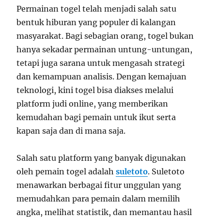
Permainan togel telah menjadi salah satu
bentuk hiburan yang populer di kalangan
masyarakat. Bagi sebagian orang, togel bukan
hanya sekadar permainan untung-untungan,
tetapi juga sarana untuk mengasah strategi
dan kemampuan analisis. Dengan kemajuan
teknologi, kini togel bisa diakses melalui
platform judi online, yang memberikan
kemudahan bagi pemain untuk ikut serta
kapan saja dan di mana saja.
Salah satu platform yang banyak digunakan
oleh pemain togel adalah
suletoto
. Suletoto
menawarkan berbagai fitur unggulan yang
memudahkan para pemain dalam memilih
angka, melihat statistik, dan memantau hasil