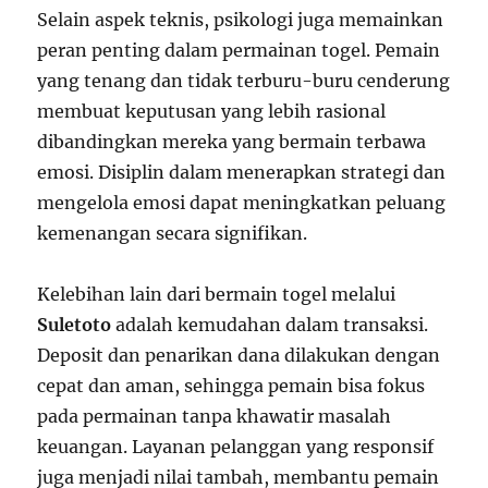
Selain aspek teknis, psikologi juga memainkan
peran penting dalam permainan togel. Pemain
yang tenang dan tidak terburu-buru cenderung
membuat keputusan yang lebih rasional
dibandingkan mereka yang bermain terbawa
emosi. Disiplin dalam menerapkan strategi dan
mengelola emosi dapat meningkatkan peluang
kemenangan secara signifikan.
Kelebihan lain dari bermain togel melalui
Suletoto
adalah kemudahan dalam transaksi.
Deposit dan penarikan dana dilakukan dengan
cepat dan aman, sehingga pemain bisa fokus
pada permainan tanpa khawatir masalah
keuangan. Layanan pelanggan yang responsif
juga menjadi nilai tambah, membantu pemain