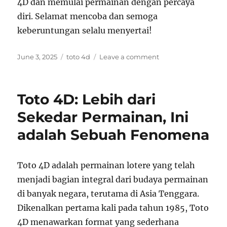
4D dan memulai permainan dengan percaya
diri. Selamat mencoba dan semoga
keberuntungan selalu menyertai!
Posted
Tags
on
June 3, 2025
toto 4d
Leave a comment
on
Panduan
Lengkap
dan
Toto 4D: Lebih dari
Formal
Bermain
Sekedar Permainan, Ini
Toto
adalah Sebuah Fenomena
4D
untuk
Pemula
dengan
Toto 4D adalah permainan lotere yang telah
Strategi
menjadi bagian integral dari budaya permainan
Efektif
di banyak negara, terutama di Asia Tenggara.
Dikenalkan pertama kali pada tahun 1985, Toto
4D menawarkan format yang sederhana