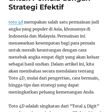
Lebih
Strategi Efektif
Praktis
dan
Seru
toto 4d
merupakan salah satu permainan judi
angka yang populer di Asia, khususnya di
Indonesia dan Malaysia. Permainan ini
menawarkan kesempatan bagi para pemain
untuk meraih keuntungan dengan cara
menebak angka empat digit yang akan keluar
sebagai hasil undian. Dalam artikel ini, kita
akan membahas secara mendalam tentang
Toto 4D, mulai dari pengertian, cara bermain,
hingga tips dan strategi yang dapat
meningkatkan peluang kemenangan Anda.
Toto 4D adalah singkatan dari “Total 4 Digit”