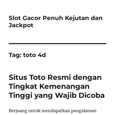
Slot Gacor Penuh Kejutan dan
Jackpot
Tag:
toto 4d
Situs Toto Resmi dengan
Tingkat Kemenangan
Tinggi yang Wajib Dicoba
Berjuang untuk mendapatkan pengalaman