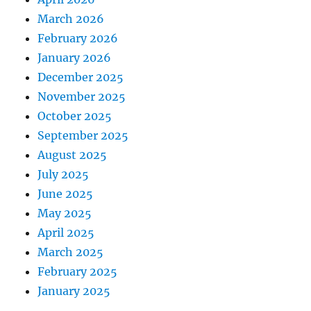
March 2026
February 2026
January 2026
December 2025
November 2025
October 2025
September 2025
August 2025
July 2025
June 2025
May 2025
April 2025
March 2025
February 2025
January 2025