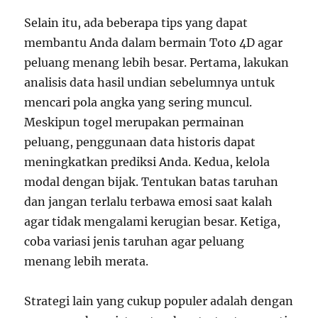
Selain itu, ada beberapa tips yang dapat
membantu Anda dalam bermain Toto 4D agar
peluang menang lebih besar. Pertama, lakukan
analisis data hasil undian sebelumnya untuk
mencari pola angka yang sering muncul.
Meskipun togel merupakan permainan
peluang, penggunaan data historis dapat
meningkatkan prediksi Anda. Kedua, kelola
modal dengan bijak. Tentukan batas taruhan
dan jangan terlalu terbawa emosi saat kalah
agar tidak mengalami kerugian besar. Ketiga,
coba variasi jenis taruhan agar peluang
menang lebih merata.
Strategi lain yang cukup populer adalah dengan