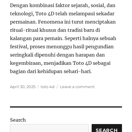
Dengan kombinasi faktor sejarah, sosial, dan
teknologi, Toto 4D telah melampaui sekadar
permainan. Fenomena ini turut menciptakan
ritual-ritual khusus dan tradisi baru di
kalangan para pemain. Seperti halnya sebuah
festival, proses menunggu hasil pengundian
seringkali dipenuhi dengan harapan dan
kegembiraan, menjadikan Toto 4D sebagai
bagian dari kehidupan sehari-hari.
Posted
Tags
on
April 30, 2025
toto 4d
Leave a comment
on
Toto
4D:
Lebih
dari
Sekedar
Search
Permainan,
Ini
SEARCH