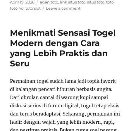
Posted
Tags
April 19, 2026
agen toto
,
link situs toto
,
situs toto
,
toto
,
on
on
toto 4d
,
toto slot
Leave a comment
Situs
Toto
Resmi
Menikmati Sensasi Togel
dengan
Tingkat
Modern dengan Cara
Kemenangan
yang Lebih Praktis dan
Tinggi
yang
Seru
Wajib
Dicoba
Permainan togel sudah lama jadi topik favorit
di kalangan pencari hiburan berbasis angka.
Dari obrolan santai di warung kopi sampai
diskusi serius di forum digital, togel tetap eksis
dan terus beradaptasi. Sekarang, permainan ini
hadir dengan wajah yang lebih modern, rapi,
dan pastinya praktis. Bukan cuma soal pasang