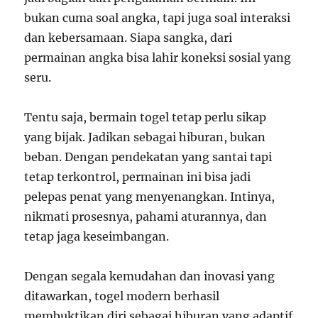
bukan cuma soal angka, tapi juga soal interaksi
dan kebersamaan. Siapa sangka, dari
permainan angka bisa lahir koneksi sosial yang
seru.
Tentu saja, bermain togel tetap perlu sikap
yang bijak. Jadikan sebagai hiburan, bukan
beban. Dengan pendekatan yang santai tapi
tetap terkontrol, permainan ini bisa jadi
pelepas penat yang menyenangkan. Intinya,
nikmati prosesnya, pahami aturannya, dan
tetap jaga keseimbangan.
Dengan segala kemudahan dan inovasi yang
ditawarkan, togel modern berhasil
membuktikan diri sebagai hiburan yang adaptif