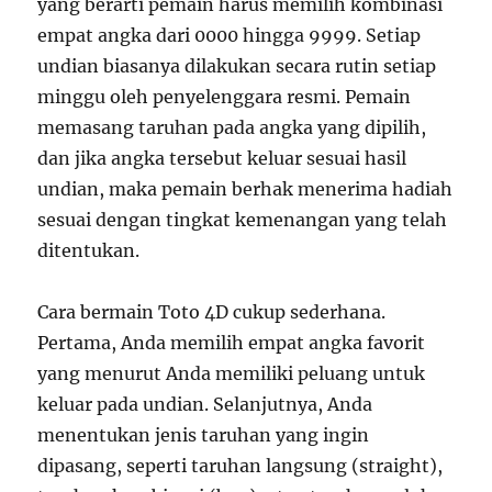
yang berarti pemain harus memilih kombinasi
empat angka dari 0000 hingga 9999. Setiap
undian biasanya dilakukan secara rutin setiap
minggu oleh penyelenggara resmi. Pemain
memasang taruhan pada angka yang dipilih,
dan jika angka tersebut keluar sesuai hasil
undian, maka pemain berhak menerima hadiah
sesuai dengan tingkat kemenangan yang telah
ditentukan.
Cara bermain Toto 4D cukup sederhana.
Pertama, Anda memilih empat angka favorit
yang menurut Anda memiliki peluang untuk
keluar pada undian. Selanjutnya, Anda
menentukan jenis taruhan yang ingin
dipasang, seperti taruhan langsung (straight),