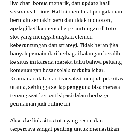
live chat, bonus menarik, dan update hasil
secara real-time. Hal ini membuat pengalaman
bermain semakin seru dan tidak monoton,
apalagi ketika mencoba peruntungan di toto
slot yang menggabungkan elemen
keberuntungan dan strategi. Tidak heran jika
banyak pemain dari berbagai kalangan beralih
ke situs ini karena mereka tahu bahwa peluang
kemenangan besar selalu terbuka lebar.
Keamanan data dan transaksi menjadi prioritas
utama, sehingga setiap pengguna bisa merasa
tenang saat berpartisipasi dalam berbagai
permainan judi online ini.
Akses ke link situs toto yang resmi dan
terpercaya sangat penting untuk memastikan