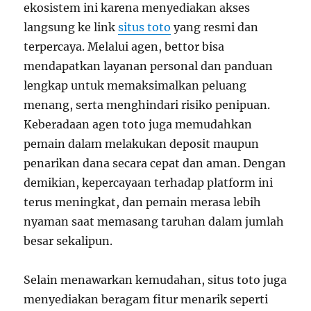
ekosistem ini karena menyediakan akses
langsung ke link
situs toto
yang resmi dan
terpercaya. Melalui agen, bettor bisa
mendapatkan layanan personal dan panduan
lengkap untuk memaksimalkan peluang
menang, serta menghindari risiko penipuan.
Keberadaan agen toto juga memudahkan
pemain dalam melakukan deposit maupun
penarikan dana secara cepat dan aman. Dengan
demikian, kepercayaan terhadap platform ini
terus meningkat, dan pemain merasa lebih
nyaman saat memasang taruhan dalam jumlah
besar sekalipun.
Selain menawarkan kemudahan, situs toto juga
menyediakan beragam fitur menarik seperti