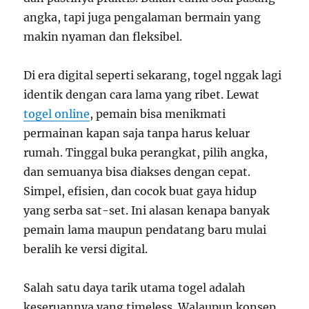
angka, tapi juga pengalaman bermain yang
makin nyaman dan fleksibel.
Di era digital seperti sekarang, togel nggak lagi
identik dengan cara lama yang ribet. Lewat
togel online
, pemain bisa menikmati
permainan kapan saja tanpa harus keluar
rumah. Tinggal buka perangkat, pilih angka,
dan semuanya bisa diakses dengan cepat.
Simpel, efisien, dan cocok buat gaya hidup
yang serba sat-set. Ini alasan kenapa banyak
pemain lama maupun pendatang baru mulai
beralih ke versi digital.
Salah satu daya tarik utama togel adalah
keseruannya yang timeless. Walaupun konsep