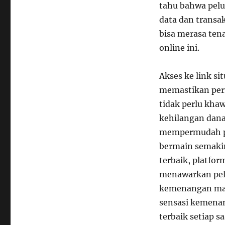
tahu bahwa pelu
data dan transa
bisa merasa tena
online ini.
Akses ke link si
memastikan perm
tidak perlu khaw
kehilangan dana
mempermudah pr
bermain semakin
terbaik, platfor
menawarkan pelu
kemenangan maks
sensasi kemenan
terbaik setiap sa