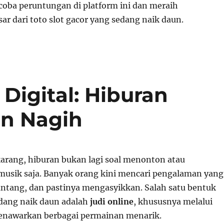
oba peruntungan di platform ini dan meraih
r dari toto slot gacor yang sedang naik daun.
Digital: Hiburan
in Nagih
ekarang, hiburan bukan lagi soal menonton atau
usik saja. Banyak orang kini mencari pengalaman yang
antang, dan pastinya mengasyikkan. Salah satu bentuk
dang naik daun adalah
judi online
, khususnya melalui
nawarkan berbagai permainan menarik.