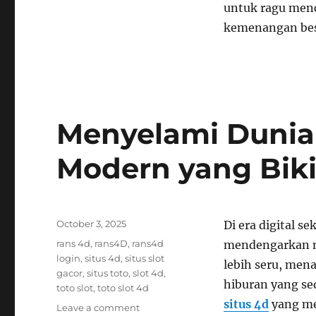
untuk ragu menc
kemenangan besa
Menyelami Dunia 
Modern yang Bik
Posted
October 3, 2025
Di era digital s
on
Tags
rans 4d
,
rans4D
,
rans4d
mendengarkan m
login
,
situs 4d
,
situs slot
lebih seru, men
gacor
,
situs toto
,
slot 4d
,
hiburan yang se
toto slot
,
toto slot 4d
situs 4d
yang me
on
Leave a comment