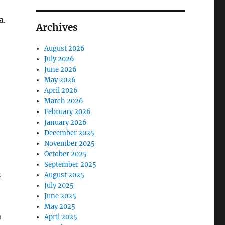
a.
Archives
August 2026
July 2026
June 2026
May 2026
April 2026
March 2026
February 2026
January 2026
December 2025
November 2025
October 2025
September 2025
k
August 2025
July 2025
June 2025
May 2025
a
April 2025