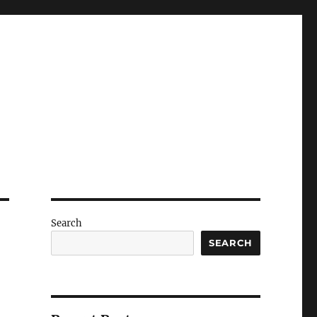
Search
SEARCH