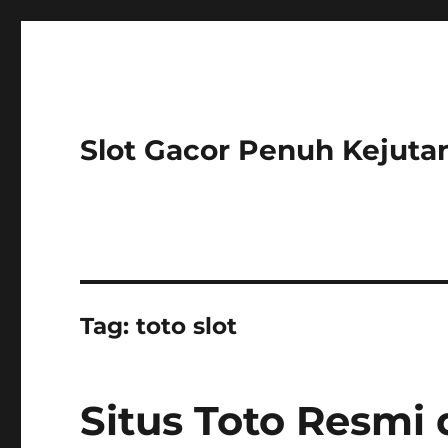
Slot Gacor Penuh Kejuta
Tag:
toto slot
Situs Toto Resmi