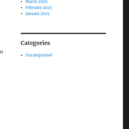
March 2025
February 2025
January 2025
Categories
in
Uncategorized