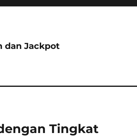
n dan Jackpot
 dengan Tingkat