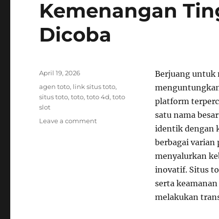
Kemenangan Ting
Dicoba
Posted
April 19, 2026
Berjuang untuk
on
Tags
agen toto
,
link situs toto
,
menguntungkan d
situs toto
,
toto
,
toto 4d
,
toto
platform terper
slot
satu nama besar
on
Leave a comment
identik dengan
Situs
Toto
berbagai varian 
Resmi
menyalurkan ke
dengan
inovatif. Situs
Tingkat
Kemenangan
serta keamanan 
Tinggi
melakukan tran
yang
Wajib