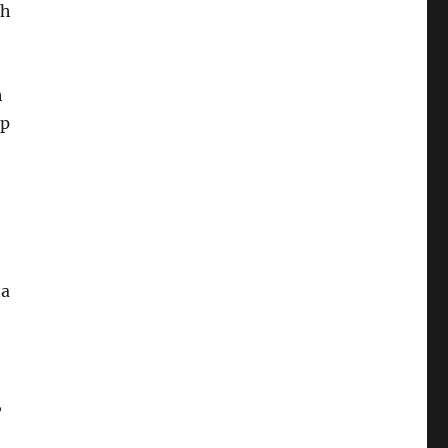
ih
h
ap
ta
,