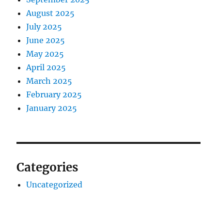
August 2025
July 2025
June 2025
May 2025
April 2025
March 2025
February 2025
January 2025
Categories
Uncategorized