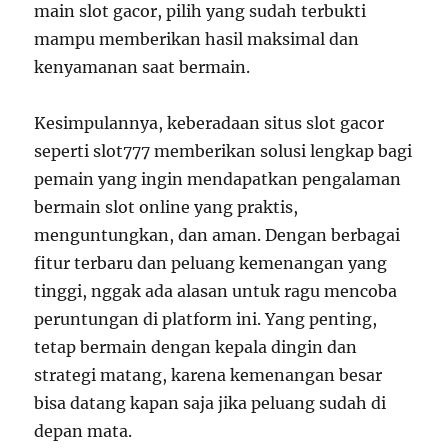
main slot gacor, pilih yang sudah terbukti
mampu memberikan hasil maksimal dan
kenyamanan saat bermain.
Kesimpulannya, keberadaan situs slot gacor
seperti slot777 memberikan solusi lengkap bagi
pemain yang ingin mendapatkan pengalaman
bermain slot online yang praktis,
menguntungkan, dan aman. Dengan berbagai
fitur terbaru dan peluang kemenangan yang
tinggi, nggak ada alasan untuk ragu mencoba
peruntungan di platform ini. Yang penting,
tetap bermain dengan kepala dingin dan
strategi matang, karena kemenangan besar
bisa datang kapan saja jika peluang sudah di
depan mata.