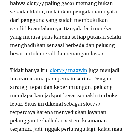
bahwa slot777 paling gacor memang bukan
sekadar klaim, melainkan pengalaman nyata
dari pengguna yang sudah membuktikan
sendiri keandalannya. Banyak dari mereka
yang merasa puas karena setiap putaran selalu
menghadirkan sensasi berbeda dan peluang
besar untuk meraih kemenangan besar.
Tidak hanya itu,
slot777 maxwin
juga menjadi
incaran utama para pemain serius. Dengan
strategi tepat dan keberuntungan, peluang
mendapatkan jackpot besar semakin terbuka
lebar. Situs ini dikenal sebagai slot777
terpercaya karena menyediakan layanan
pelanggan terbaik dan sistem keamanan
terjamin. Jadi, nggak perlu ragu lagi, kalau mau