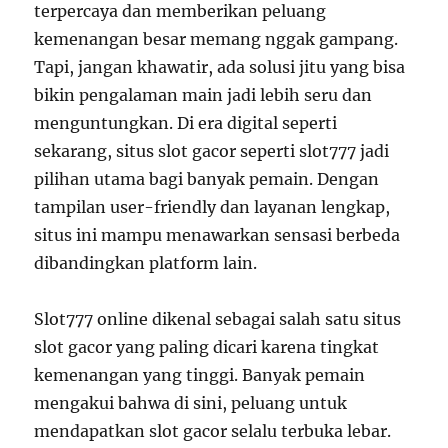
terpercaya dan memberikan peluang
kemenangan besar memang nggak gampang.
Tapi, jangan khawatir, ada solusi jitu yang bisa
bikin pengalaman main jadi lebih seru dan
menguntungkan. Di era digital seperti
sekarang, situs slot gacor seperti slot777 jadi
pilihan utama bagi banyak pemain. Dengan
tampilan user-friendly dan layanan lengkap,
situs ini mampu menawarkan sensasi berbeda
dibandingkan platform lain.
Slot777 online dikenal sebagai salah satu situs
slot gacor yang paling dicari karena tingkat
kemenangan yang tinggi. Banyak pemain
mengakui bahwa di sini, peluang untuk
mendapatkan slot gacor selalu terbuka lebar.