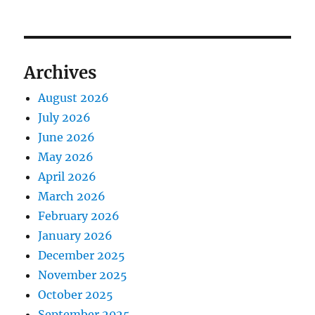
Archives
August 2026
July 2026
June 2026
May 2026
April 2026
March 2026
February 2026
January 2026
December 2025
November 2025
October 2025
September 2025