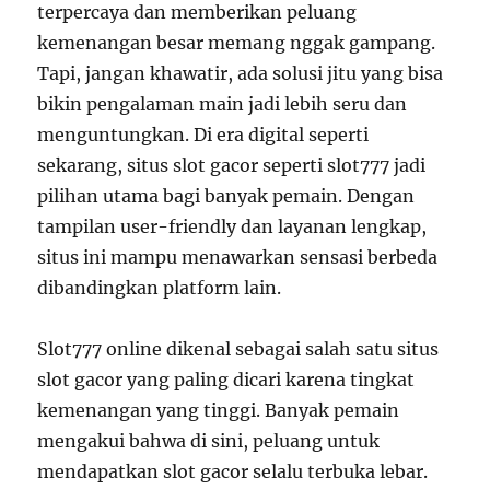
terpercaya dan memberikan peluang
kemenangan besar memang nggak gampang.
Tapi, jangan khawatir, ada solusi jitu yang bisa
bikin pengalaman main jadi lebih seru dan
menguntungkan. Di era digital seperti
sekarang, situs slot gacor seperti slot777 jadi
pilihan utama bagi banyak pemain. Dengan
tampilan user-friendly dan layanan lengkap,
situs ini mampu menawarkan sensasi berbeda
dibandingkan platform lain.
Slot777 online dikenal sebagai salah satu situs
slot gacor yang paling dicari karena tingkat
kemenangan yang tinggi. Banyak pemain
mengakui bahwa di sini, peluang untuk
mendapatkan slot gacor selalu terbuka lebar.