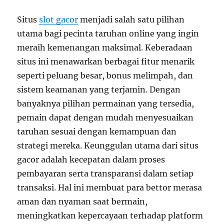
Situs
slot gacor
menjadi salah satu pilihan
utama bagi pecinta taruhan online yang ingin
meraih kemenangan maksimal. Keberadaan
situs ini menawarkan berbagai fitur menarik
seperti peluang besar, bonus melimpah, dan
sistem keamanan yang terjamin. Dengan
banyaknya pilihan permainan yang tersedia,
pemain dapat dengan mudah menyesuaikan
taruhan sesuai dengan kemampuan dan
strategi mereka. Keunggulan utama dari situs
gacor adalah kecepatan dalam proses
pembayaran serta transparansi dalam setiap
transaksi. Hal ini membuat para bettor merasa
aman dan nyaman saat bermain,
meningkatkan kepercayaan terhadap platform