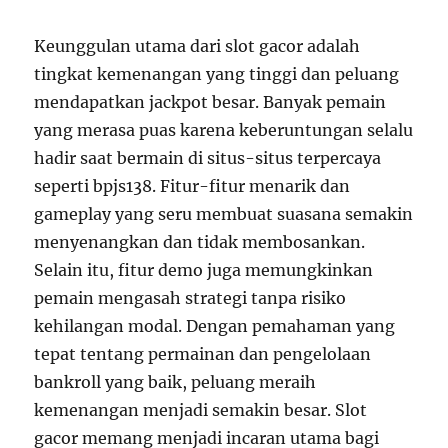
Keunggulan utama dari slot gacor adalah
tingkat kemenangan yang tinggi dan peluang
mendapatkan jackpot besar. Banyak pemain
yang merasa puas karena keberuntungan selalu
hadir saat bermain di situs-situs terpercaya
seperti bpjs138. Fitur-fitur menarik dan
gameplay yang seru membuat suasana semakin
menyenangkan dan tidak membosankan.
Selain itu, fitur demo juga memungkinkan
pemain mengasah strategi tanpa risiko
kehilangan modal. Dengan pemahaman yang
tepat tentang permainan dan pengelolaan
bankroll yang baik, peluang meraih
kemenangan menjadi semakin besar. Slot
gacor memang menjadi incaran utama bagi