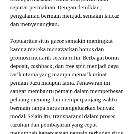
seputar permainan. Dengan demikian,
pengalaman bermain menjadi semakin lancar
dan menyenangkan.
Popularitas situs gacor semakin meningkat
karena mereka menawarkan bonus dan
promosi menarik secara rutin. Berbagai bonus
deposit, cashback, dan free spin menjadi daya
tarik utama yang mampu menarik minat
pemain baru maupun lama. Penawaran ini
sangat membantu pemain dalam memperbesar
peluang menang dan memperpanjang waktu
bermain tanpa harus mengeluarkan banyak
modal. Selain itu, transparansi dalam proses
taruhan dan pembayaran yang cepat
menambah kepercayaan pemain terhadap situs