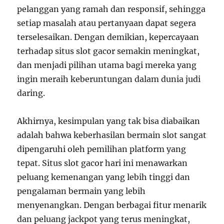
pelanggan yang ramah dan responsif, sehingga
setiap masalah atau pertanyaan dapat segera
terselesaikan. Dengan demikian, kepercayaan
terhadap situs slot gacor semakin meningkat,
dan menjadi pilihan utama bagi mereka yang
ingin meraih keberuntungan dalam dunia judi
daring.
Akhirnya, kesimpulan yang tak bisa diabaikan
adalah bahwa keberhasilan bermain slot sangat
dipengaruhi oleh pemilihan platform yang
tepat. Situs slot gacor hari ini menawarkan
peluang kemenangan yang lebih tinggi dan
pengalaman bermain yang lebih
menyenangkan. Dengan berbagai fitur menarik
dan peluang jackpot yang terus meningkat,