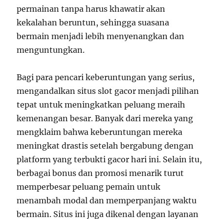
permainan tanpa harus khawatir akan
kekalahan beruntun, sehingga suasana
bermain menjadi lebih menyenangkan dan
menguntungkan.
Bagi para pencari keberuntungan yang serius,
mengandalkan situs slot gacor menjadi pilihan
tepat untuk meningkatkan peluang meraih
kemenangan besar. Banyak dari mereka yang
mengklaim bahwa keberuntungan mereka
meningkat drastis setelah bergabung dengan
platform yang terbukti gacor hari ini. Selain itu,
berbagai bonus dan promosi menarik turut
memperbesar peluang pemain untuk
menambah modal dan memperpanjang waktu
bermain. Situs ini juga dikenal dengan layanan