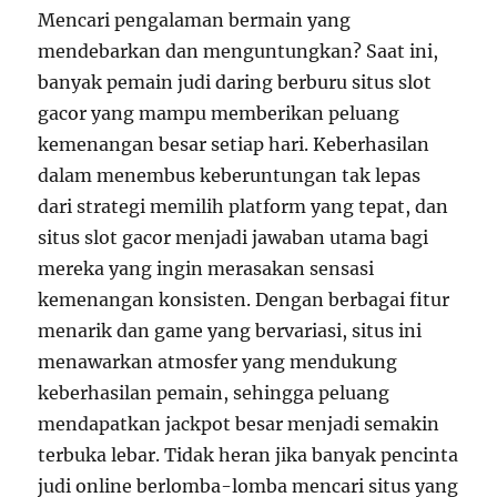
Mencari pengalaman bermain yang
mendebarkan dan menguntungkan? Saat ini,
banyak pemain judi daring berburu situs slot
gacor yang mampu memberikan peluang
kemenangan besar setiap hari. Keberhasilan
dalam menembus keberuntungan tak lepas
dari strategi memilih platform yang tepat, dan
situs slot gacor menjadi jawaban utama bagi
mereka yang ingin merasakan sensasi
kemenangan konsisten. Dengan berbagai fitur
menarik dan game yang bervariasi, situs ini
menawarkan atmosfer yang mendukung
keberhasilan pemain, sehingga peluang
mendapatkan jackpot besar menjadi semakin
terbuka lebar. Tidak heran jika banyak pencinta
judi online berlomba-lomba mencari situs yang