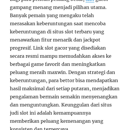
gampang menang menjadi pilihan utama.
Banyak pemain yang mengaku telah
merasakan keberuntungan saat mencoba
keberuntungan di situs slot terbaru yang
menawarkan fitur menarik dan jackpot
progresif. Link slot gacor yang disediakan
secara resmi mampu memudahkan akses ke
berbagai game favorit dan meningkatkan
peluang meraih maxwin. Dengan strategi dan
keberuntungan, para bettor bisa mendapatkan
hasil maksimal dari setiap putaran, menjadikan
pengalaman bermain semakin menyenangkan
dan menguntungkan. Keunggulan dari situs
judi slot ini adalah kemampuannya
memberikan peluang kemenangan yang
konsisten dan terpercaya.