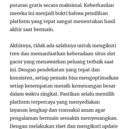
putaran gratis secara maksimal. Keberhasilan
mereka ini menjadi bukti bahwa pemilihan
platform yang tepat sangat menentukan hasil
akhir saat bermain.
Akhirnya, tidak ada salahnya untuk mengikuti
tren dan memanfaatkan keberadaan situs slot
gacor yang menawarkan peluang terbaik saat
ini. Dengan pendekatan yang tepat dan
konsisten, setiap pemain bisa mengoptimalkan
setiap kesempatan meraih kemenangan besar
dalam waktu singkat. Pastikan selalu memilih
platform terpercaya yang menyediakan
layanan lengkap dan transaksi aman agar
pengalaman bermain semakin menyenangkan.
Dengan melakukan riset dan mengikuti update