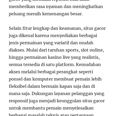
memberikan rasa nyaman dan meningkatkan
peluang meraih kemenangan besar.
Selain fitur lengkap dan keamanan, situs gacor
juga dikenal karena menyediakan berbagai
jenis permainan yang variatif dan mudah
diakses. Mulai dari taruhan sports, slot online,
hingga permainan kasino live yang realistis,
semua tersedia di satu platform. Kemudahan
akses melalui berbagai perangkat seperti
ponsel dan komputer membuat pemain lebih
fleksibel dalam bermain kapan saja dan di
mana saja. Dukungan layanan pelanggan yang
responsif juga menjadi keunggulan situs gacor
untuk membantu pemain menyelesaikan
berbagai masalah teknis atau pertanyaan