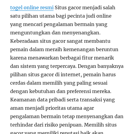
togel online resmi
Situs gacor menjadi salah
satu pilihan utama bagi pecinta judi online
yang mencari pengalaman bermain yang
menguntungkan dan menyenangkan.
Keberadaan situs gacor sangat membantu
pemain dalam meraih kemenangan beruntun
karena menawarkan berbagai fitur menarik
dan sistem yang terpercaya. Dengan banyaknya
pilihan situs gacor di internet, pemain harus
cerdas dalam memilih yang paling sesuai
dengan kebutuhan dan preferensi mereka.
Keamanan data pribadi serta transaksi yang
aman menjadi prioritas utama agar
pengalaman bermain tetap menyenangkan dan
terhindar dari risiko penipuan. Memilih situs
gacor yang memiliki reputasi baik akan