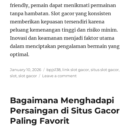
friendly, pemain dapat menikmati permainan
tanpa hambatan. Slot gacor yang konsisten
memberikan kepuasan tersendiri karena
peluang kemenangan tinggi dan risiko minim.
Inovasi dan keamanan menjadi faktor utama
dalam menciptakan pengalaman bermain yang
optimal.
Posted
Tags
January 10, 2026
bpjs138
,
link slot gacor
,
situs slot gacor
,
on
on
slot
,
slot gacor
Leave a comment
Tips
Menemukan
Slot
Bagaimana Menghadapi
Gacor
yang
Persaingan di Situs Gacor
Sedang
Paling Favorit
Onfire