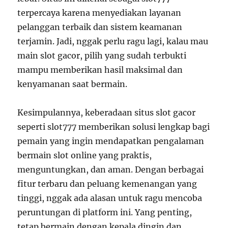
terpercaya karena menyediakan layanan
pelanggan terbaik dan sistem keamanan
terjamin. Jadi, nggak perlu ragu lagi, kalau mau
main slot gacor, pilih yang sudah terbukti
mampu memberikan hasil maksimal dan
kenyamanan saat bermain.
Kesimpulannya, keberadaan situs slot gacor
seperti slot777 memberikan solusi lengkap bagi
pemain yang ingin mendapatkan pengalaman
bermain slot online yang praktis,
menguntungkan, dan aman. Dengan berbagai
fitur terbaru dan peluang kemenangan yang
tinggi, nggak ada alasan untuk ragu mencoba
peruntungan di platform ini. Yang penting,
tetap bermain dengan kepala dingin dan