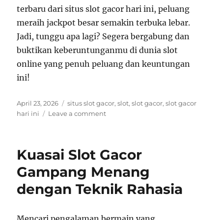
terbaru dari situs slot gacor hari ini, peluang
meraih jackpot besar semakin terbuka lebar.
Jadi, tunggu apa lagi? Segera bergabung dan
buktikan keberuntunganmu di dunia slot
online yang penuh peluang dan keuntungan
ini!
Posted
Tags
April 23, 2026
situs slot gacor
,
slot
,
slot gacor
,
slot gacor
on
on
hari ini
Leave a comment
Pelajari
Strategi
Slot
Kuasai Slot Gacor
Gacor
untuk
Gampang Menang
Meningkatkan
dengan Teknik Rahasia
Peluang
Menang
Anda
Mencari pengalaman bermain yang