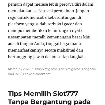
pemain dapat merasa lebih percaya diri dalam
menjalankan setiap sesi permainan. Jangan
ragu untuk mencoba keberuntungan di
platform yang sudah terbukti gacor dan
mampu memberikan keuntungan nyata.
Kesempatan meraih kemenangan besar kini
ada di tangan Anda, tinggal bagaimana
memanfaatkannya secara maksimal dan
bertanggung jawab dalam setiap langkah.
Posted
Tags
March 23, 2026
situs slot gacor
,
slot
,
slot gacor
,
slot gacor
on
on
hari ini
Leave a comment
Temukan
Rahasia
Slot
Tips Memilih Slot777
Gacor
Hari
Tanpa Bergantung pada
Ini