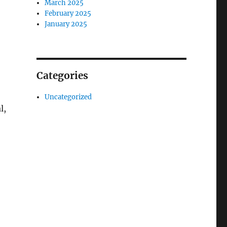
March 2025
February 2025
January 2025
Categories
Uncategorized
l,