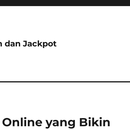
n dan Jackpot
 Online yang Bikin