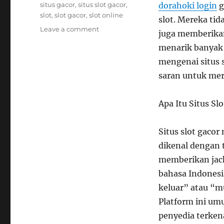
on
Tags
situs gacor
,
situs slot gacor
,
dorahoki login
g
slot
,
slot gacor
,
slot online
slot. Mereka ti
on
Leave a comment
juga memberika
Fitur
menarik banyak 
Keamanan
Ganda
mengenai situs s
yang
saran untuk me
Melindungi
Pemain
di
Apa Itu Situs Sl
Situs
Slot
Situs slot gaco
Gacor
Terpercaya
dikenal dengan 
memberikan jack
bahasa Indonesi
keluar” atau “
Platform ini um
penyedia terken