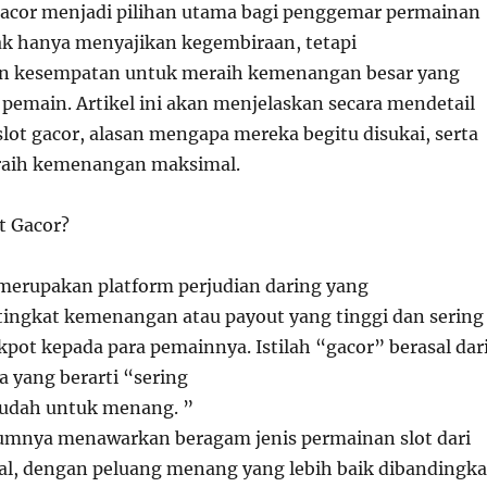
acor menjadi pilihan utama bagi penggemar permainan
dak hanya menyajikan kegembiraan, tetapi
n kesempatan untuk meraih kemenangan besar yang
pemain. Artikel ini akan menjelaskan secara mendetail
lot gacor, alasan mengapa mereka begitu disukai, serta
raih kemenangan maksimal.
ot Gacor?
r merupakan platform perjudian daring yang
tingkat kemenangan atau payout yang tinggi dan sering
pot kepada para pemainnya. Istilah “gacor” berasal dar
a yang berarti “sering
mudah untuk menang. ”
umnya menawarkan beragam jenis permainan slot dari
al, dengan peluang menang yang lebih baik dibandingk