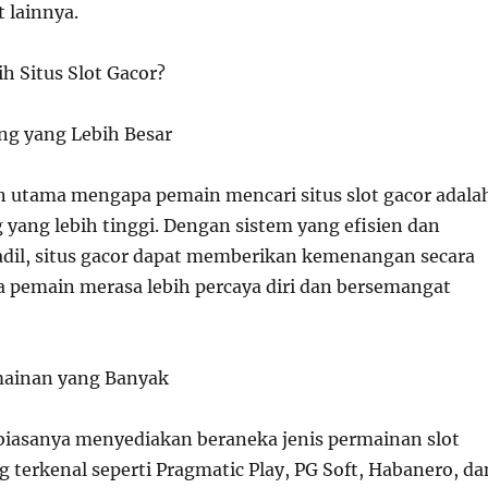
t lainnya.
 Situs Slot Gacor?
ng yang Lebih Besar
an utama mengapa pemain mencari situs slot gacor adala
yang lebih tinggi. Dengan sistem yang efisien dan
adil, situs gacor dapat memberikan kemenangan secara
a pemain merasa lebih percaya diri dan bersemangat
mainan yang Banyak
r biasanya menyediakan beraneka jenis permainan slot
 terkenal seperti Pragmatic Play, PG Soft, Habanero, da