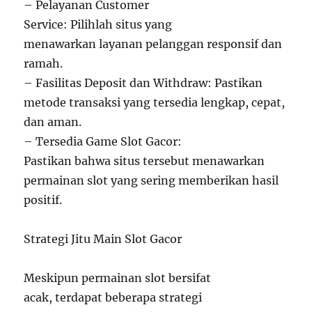
– Pelayanan Customer
Service: Pilihlah situs yang
menawarkan layanan pelanggan responsif dan
ramah.
– Fasilitas Deposit dan Withdraw: Pastikan
metode transaksi yang tersedia lengkap, cepat,
dan aman.
– Tersedia Game Slot Gacor:
Pastikan bahwa situs tersebut menawarkan
permainan slot yang sering memberikan hasil
positif.
Strategi Jitu Main Slot Gacor
Meskipun permainan slot bersifat
acak, terdapat beberapa strategi