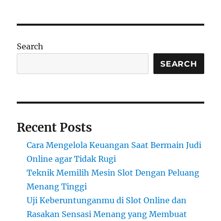
Search
SEARCH
Recent Posts
Cara Mengelola Keuangan Saat Bermain Judi
Online agar Tidak Rugi
Teknik Memilih Mesin Slot Dengan Peluang
Menang Tinggi
Uji Keberuntunganmu di Slot Online dan
Rasakan Sensasi Menang yang Membuat