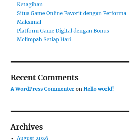
Ketagihan
Situs Game Online Favorit dengan Performa
Maksimal
Platform Game Digital dengan Bonus
Melimpah Setiap Hari
Recent Comments
A WordPress Commenter
on
Hello world!
Archives
August 2026