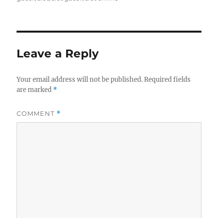
Leave a Reply
Your email address will not be published.
Required fields
are marked
*
COMMENT
*