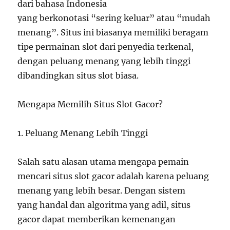
dari bahasa Indonesia
yang berkonotasi “sering keluar” atau “mudah
menang”. Situs ini biasanya memiliki beragam
tipe permainan slot dari penyedia terkenal,
dengan peluang menang yang lebih tinggi
dibandingkan situs slot biasa.
Mengapa Memilih Situs Slot Gacor?
1. Peluang Menang Lebih Tinggi
Salah satu alasan utama mengapa pemain
mencari situs slot gacor adalah karena peluang
menang yang lebih besar. Dengan sistem
yang handal dan algoritma yang adil, situs
gacor dapat memberikan kemenangan