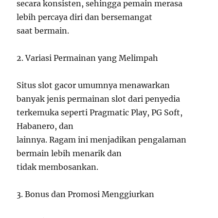
secara konsisten, sehingga pemain merasa
lebih percaya diri dan bersemangat
saat bermain.
2. Variasi Permainan yang Melimpah
Situs slot gacor umumnya menawarkan
banyak jenis permainan slot dari penyedia
terkemuka seperti Pragmatic Play, PG Soft,
Habanero, dan
lainnya. Ragam ini menjadikan pengalaman
bermain lebih menarik dan
tidak membosankan.
3. Bonus dan Promosi Menggiurkan