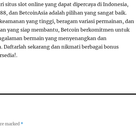
i situs slot online yang dapat dipercaya di Indonesia,
88, dan BetcoinAsia adalah pilihan yang sangat baik.
keamanan yang tinggi, beragam variasi permainan, dan
gan yang siap membantu, Betcoin berkomitmen untuk
ngalaman bermain yang menyenangkan dan
Daftarlah sekarang dan nikmati berbagai bonus
sedia!.
 are marked
*