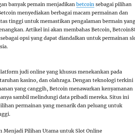
ngan banyak pemain menjadikan
betcoin
sebagai pilihan
Betcoin menyediakan berbagai macam permainan dan
itas tinggi untuk memastikan pengalaman bermain yan
angkan. Artikel ini akan membahas Betcoin, Betcoin8
 sebagai opsi yang dapat diandalkan untuk permainan sl
sia.
platform judi online yang khusus menekankan pada
taruhan kasino, dan olahraga. Dengan teknologi terkini
manan yang canggih, Betcoin menawarkan kenyamanan
nya sambil melindungi data pribadi mereka. Situs ini
pilihan permainan yang menarik dan peluang untuk
ggi.
 Menjadi Pilihan Utama untuk Slot Online