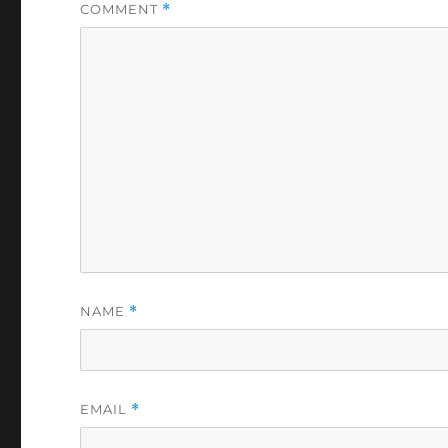
COMMENT
*
NAME
*
EMAIL
*