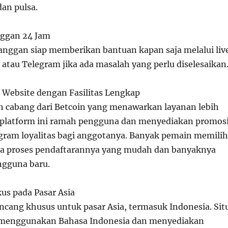
dan pulsa.
ggan 24 Jam
anggan siap memberikan bantuan kapan saja melalui liv
atau Telegram jika ada masalah yang perlu diselesaikan
i Website dengan Fasilitas Lengkap
h cabang dari Betcoin yang menawarkan layanan lebih
 platform ini ramah pengguna dan menyediakan promos
ogram loyalitas bagi anggotanya. Banyak pemain memilih
na proses pendaftarannya yang mudah dan banyaknya
ngguna baru.
us pada Pasar Asia
ancang khusus untuk pasar Asia, termasuk Indonesia. Sit
 menggunakan Bahasa Indonesia dan menyediakan