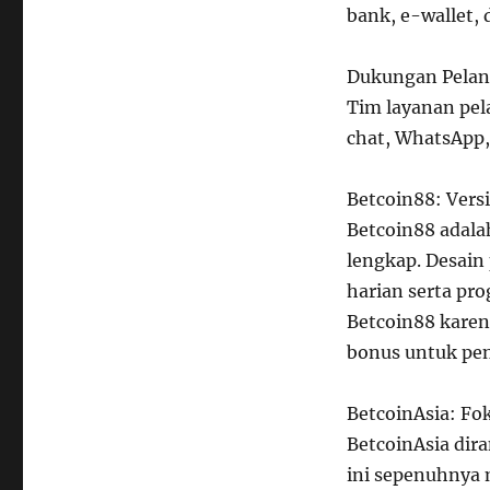
bank, e-wallet, 
Dukungan Pelan
Tim layanan pel
chat, WhatsApp, 
Betcoin88: Vers
Betcoin88 adala
lengkap. Desain
harian serta pr
Betcoin88 kare
bonus untuk pe
BetcoinAsia: Fok
BetcoinAsia dir
ini sepenuhnya