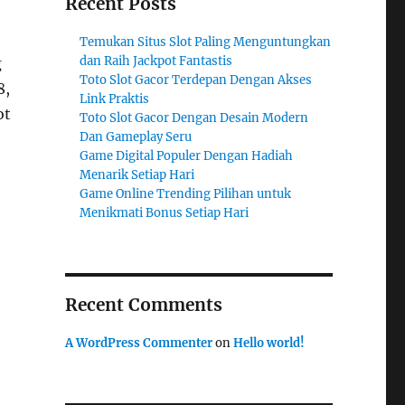
Recent Posts
Temukan Situs Slot Paling Menguntungkan
dan Raih Jackpot Fantastis
g
Toto Slot Gacor Terdepan Dengan Akses
8,
Link Praktis
ot
Toto Slot Gacor Dengan Desain Modern
Dan Gameplay Seru
Game Digital Populer Dengan Hadiah
Menarik Setiap Hari
Game Online Trending Pilihan untuk
Menikmati Bonus Setiap Hari
Recent Comments
A WordPress Commenter
on
Hello world!