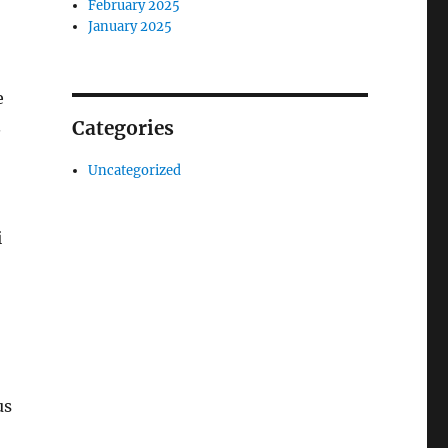
February 2025
January 2025
e
.
Categories
Uncategorized
i
us