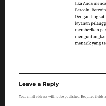
Jika Anda mencar
Betcoin, Betcoin
Dengan tingkat 
layanan pelang
memberikan pe
menguntungkan. 
menarik yang ter
Leave a Reply
Your email address will not be published.
Required fields