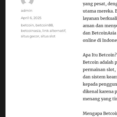
yang pesat, de
Author
admin
utama mereka. 
Posted
April 6, 2025
layanan berkual
on
Tags
betcoin
,
betcoin88
,
aman dan menyen
betcoinasia
,
link alternatif
,
dan BetcoinAsia
situs gacor
,
situs slot
online di Indone
Apa Itu Betcoin?
Betcoin adalah 
permainan slot, 
dan sistem kea
kepada pengguna
dikenal karena 
menang yang tin
Mengapa Betcoin