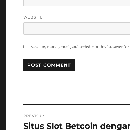
WEBSITE
Save my name, email, and website in this browser for
Post
PREVIOUS
navigation
Situs Slot Betcoin denga
Previous