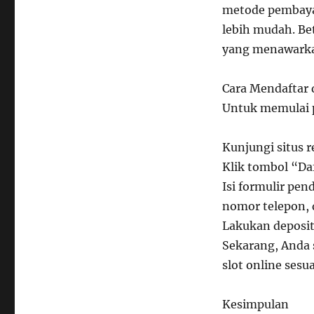
metode pembayar
lebih mudah. Be
yang menawarka
Cara Mendaftar 
Untuk memulai p
Kunjungi situs r
Klik tombol “Daf
Isi formulir pen
nomor telepon, 
Lakukan deposit
Sekarang, Anda 
slot online sesu
Kesimpulan