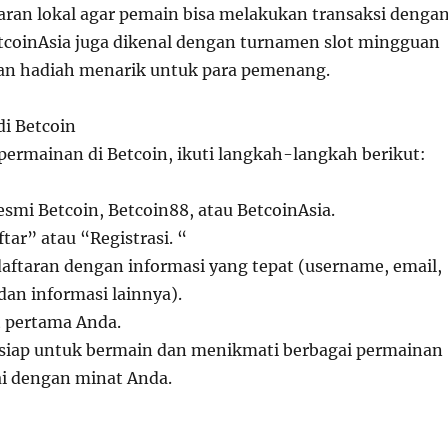
an lokal agar pemain bisa melakukan transaksi denga
tcoinAsia juga dikenal dengan turnamen slot mingguan
n hadiah menarik untuk para pemenang.
di Betcoin
ermainan di Betcoin, ikuti langkah-langkah berikut:
esmi Betcoin, Betcoin88, atau BetcoinAsia.
tar” atau “Registrasi. “
daftaran dengan informasi yang tepat (username, email,
dan informasi lainnya).
 pertama Anda.
siap untuk bermain dan menikmati berbagai permainan
ai dengan minat Anda.