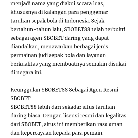
menjadi nama yang diakui secara luas,
khususnya di kalangan para penggemar
taruhan sepak bola di Indonesia. Sejak
bertahun-tahun lalu, SBOBET88 telah terbukti
sebagai agen SBOBET daring yang dapat
diandalkan, menawarkan berbagai jenis
permainan judi sepak bola dan layanan
berkualitas yang membuatnya semakin disukai
di negara ini.
Keunggulan SBOBET88 Sebagai Agen Resmi
SBOBET
SBOBET88 lebih dari sekadar situs taruhan
daring biasa. Dengan lisensi resmi dan legalitas
dari SBOBET, situs ini memberikan rasa aman
dan kepercayaan kepada para pemain.