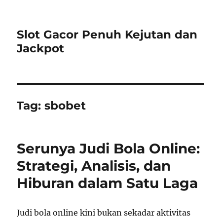
Slot Gacor Penuh Kejutan dan
Jackpot
Tag:
sbobet
Serunya Judi Bola Online:
Strategi, Analisis, dan
Hiburan dalam Satu Laga
Judi bola online kini bukan sekadar aktivitas