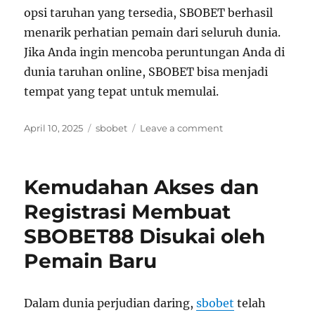
opsi taruhan yang tersedia, SBOBET berhasil
menarik perhatian pemain dari seluruh dunia.
Jika Anda ingin mencoba peruntungan Anda di
dunia taruhan online, SBOBET bisa menjadi
tempat yang tepat untuk memulai.
Posted
Tags
on
April 10, 2025
sbobet
Leave a comment
on
Mengenal
SBOBET:
Platform
Kemudahan Akses dan
Terpercaya
untuk
Registrasi Membuat
Judi
SBOBET88 Disukai oleh
Online
Pemain Baru
Dalam dunia perjudian daring,
sbobet
telah