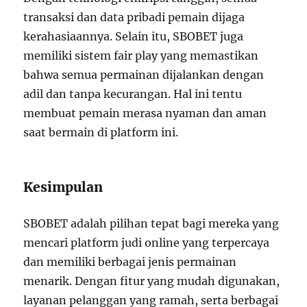
transaksi dan data pribadi pemain dijaga
kerahasiaannya. Selain itu, SBOBET juga
memiliki sistem fair play yang memastikan
bahwa semua permainan dijalankan dengan
adil dan tanpa kecurangan. Hal ini tentu
membuat pemain merasa nyaman dan aman
saat bermain di platform ini.
Kesimpulan
SBOBET adalah pilihan tepat bagi mereka yang
mencari platform judi online yang terpercaya
dan memiliki berbagai jenis permainan
menarik. Dengan fitur yang mudah digunakan,
layanan pelanggan yang ramah, serta berbagai