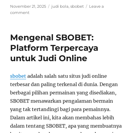
Posted
Tags
November 21, 2025
judi bola
,
sbobet
Leave a
on
on
comment
Rahasia
Seru
di
Mengenal SBOBET:
Balik
Panasnya
Platform Terpercaya
Pertandingan
untuk Judi Online
Bola
untuk
Pecinta
Taruhan
sbobet
adalah salah satu situs judi online
terbesar dan paling terkenal di dunia. Dengan
berbagai pilihan permainan yang disediakan,
SBOBET menawarkan pengalaman bermain
yang tak tertandingi bagi para pemainnya.
Dalam artikel ini, kita akan membahas lebih
dalam tentang SBOBET, apa yang membuatnya