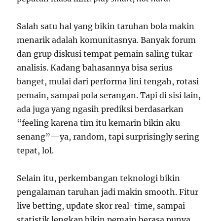
Salah satu hal yang bikin taruhan bola makin
menarik adalah komunitasnya. Banyak forum
dan grup diskusi tempat pemain saling tukar
analisis. Kadang bahasannya bisa serius
banget, mulai dari performa lini tengah, rotasi
pemain, sampai pola serangan. Tapi di sisi lain,
ada juga yang ngasih prediksi berdasarkan
“feeling karena tim itu kemarin bikin aku
senang”—ya, random, tapi surprisingly sering
tepat, lol.
Selain itu, perkembangan teknologi bikin
pengalaman taruhan jadi makin smooth. Fitur
live betting, update skor real-time, sampai
statistik lengkap bikin pemain berasa punya