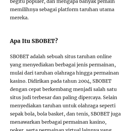
begitu populer, dan mengapa banyak pemain
memilihnya sebagai platform taruhan utama
mereka.
Apa Itu SBOBET?
SBOBET adalah sebuah situs taruhan online
yang menyediakan berbagai jenis permainan,
mulai dari taruhan olahraga hingga permainan
kasino. Didirikan pada tahun 2004, SBOBET
dengan cepat berkembang menjadi salah satu
situs judi terbesar dan paling dipercaya. Selain
menyediakan taruhan untuk olahraga seperti
sepak bola, bola basket, dan tenis, SBOBET juga
menawarkan berbagai permainan kasino,
poker, serta permainan virtual lainnya yang