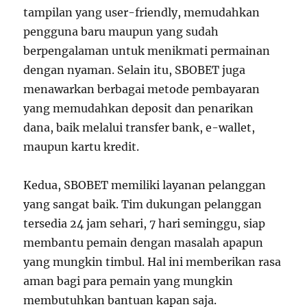
tampilan yang user-friendly, memudahkan
pengguna baru maupun yang sudah
berpengalaman untuk menikmati permainan
dengan nyaman. Selain itu, SBOBET juga
menawarkan berbagai metode pembayaran
yang memudahkan deposit dan penarikan
dana, baik melalui transfer bank, e-wallet,
maupun kartu kredit.
Kedua, SBOBET memiliki layanan pelanggan
yang sangat baik. Tim dukungan pelanggan
tersedia 24 jam sehari, 7 hari seminggu, siap
membantu pemain dengan masalah apapun
yang mungkin timbul. Hal ini memberikan rasa
aman bagi para pemain yang mungkin
membutuhkan bantuan kapan saja.