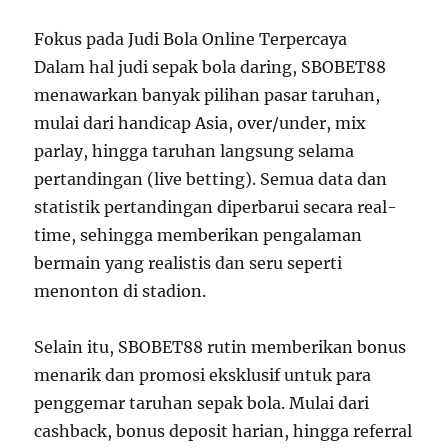
Fokus pada Judi Bola Online Terpercaya
Dalam hal judi sepak bola daring, SBOBET88
menawarkan banyak pilihan pasar taruhan,
mulai dari handicap Asia, over/under, mix
parlay, hingga taruhan langsung selama
pertandingan (live betting). Semua data dan
statistik pertandingan diperbarui secara real-
time, sehingga memberikan pengalaman
bermain yang realistis dan seru seperti
menonton di stadion.
Selain itu, SBOBET88 rutin memberikan bonus
menarik dan promosi eksklusif untuk para
penggemar taruhan sepak bola. Mulai dari
cashback, bonus deposit harian, hingga referral