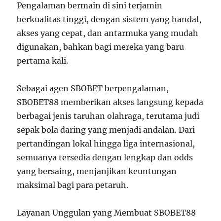
Pengalaman bermain di sini terjamin
berkualitas tinggi, dengan sistem yang handal,
akses yang cepat, dan antarmuka yang mudah
digunakan, bahkan bagi mereka yang baru
pertama kali.
Sebagai agen SBOBET berpengalaman,
SBOBET88 memberikan akses langsung kepada
berbagai jenis taruhan olahraga, terutama judi
sepak bola daring yang menjadi andalan. Dari
pertandingan lokal hingga liga internasional,
semuanya tersedia dengan lengkap dan odds
yang bersaing, menjanjikan keuntungan
maksimal bagi para petaruh.
Layanan Unggulan yang Membuat SBOBET88