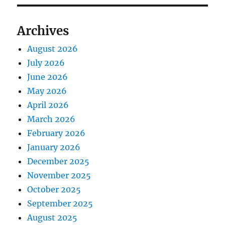
Archives
August 2026
July 2026
June 2026
May 2026
April 2026
March 2026
February 2026
January 2026
December 2025
November 2025
October 2025
September 2025
August 2025