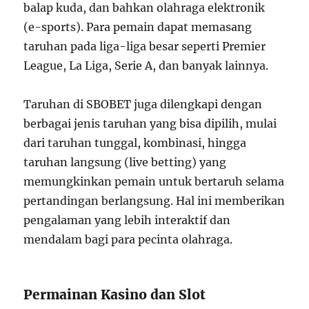
balap kuda, dan bahkan olahraga elektronik
(e-sports). Para pemain dapat memasang
taruhan pada liga-liga besar seperti Premier
League, La Liga, Serie A, dan banyak lainnya.
Taruhan di SBOBET juga dilengkapi dengan
berbagai jenis taruhan yang bisa dipilih, mulai
dari taruhan tunggal, kombinasi, hingga
taruhan langsung (live betting) yang
memungkinkan pemain untuk bertaruh selama
pertandingan berlangsung. Hal ini memberikan
pengalaman yang lebih interaktif dan
mendalam bagi para pecinta olahraga.
Permainan Kasino dan Slot