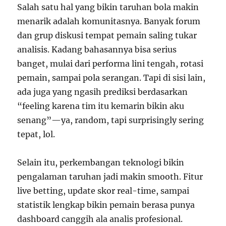
Salah satu hal yang bikin taruhan bola makin
menarik adalah komunitasnya. Banyak forum
dan grup diskusi tempat pemain saling tukar
analisis. Kadang bahasannya bisa serius
banget, mulai dari performa lini tengah, rotasi
pemain, sampai pola serangan. Tapi di sisi lain,
ada juga yang ngasih prediksi berdasarkan
“feeling karena tim itu kemarin bikin aku
senang”—ya, random, tapi surprisingly sering
tepat, lol.
Selain itu, perkembangan teknologi bikin
pengalaman taruhan jadi makin smooth. Fitur
live betting, update skor real-time, sampai
statistik lengkap bikin pemain berasa punya
dashboard canggih ala analis profesional.