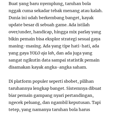
Buat yang baru nyemplung, taruhan bola
nggak cuma sekadar tebak menang atau kalah.
Dunia ini udah berkembang banget, kayak
update besar di sebuah game. Ada istilah
over/under, handicap, hingga mix parlay yang
bikin pemain bisa eksplor strategi sesuai gaya
masing-masing. Ada yang tipe hati-hati, ada
yang gaya
YOLO aja lah
, dan ada juga yang
sangat ngikutin data sampai statistik pemain
disamakan kayak angka-angka saham.
Di platform populer seperti sbobet, pilihan
taruhannya lengkap banget. Sistemnya dibuat
biar pemain gampang nyari pertandingan,
ngecek peluang, dan ngambil keputusan. Tapi
tetep, yang namanya taruhan bola harus