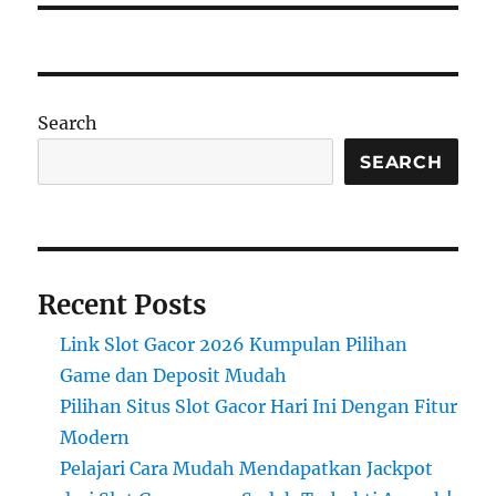
Search
SEARCH
Recent Posts
Link Slot Gacor 2026 Kumpulan Pilihan
Game dan Deposit Mudah
Pilihan Situs Slot Gacor Hari Ini Dengan Fitur
Modern
Pelajari Cara Mudah Mendapatkan Jackpot