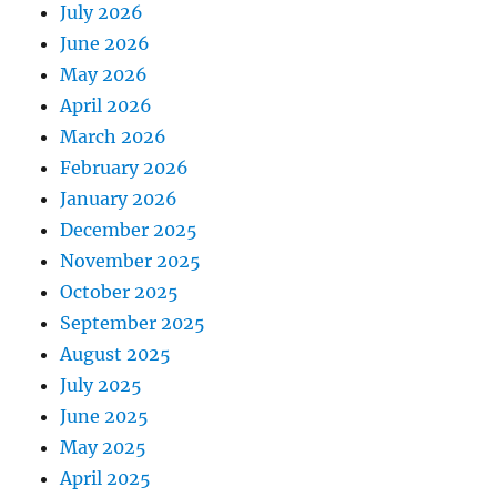
July 2026
June 2026
May 2026
April 2026
March 2026
February 2026
January 2026
December 2025
November 2025
October 2025
September 2025
August 2025
July 2025
June 2025
May 2025
April 2025