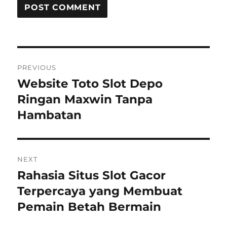
Post
PREVIOUS
navigation
Website Toto Slot Depo
Previous
post:
Ringan Maxwin Tanpa
Hambatan
NEXT
Rahasia Situs Slot Gacor
Next
post:
Terpercaya yang Membuat
Pemain Betah Bermain