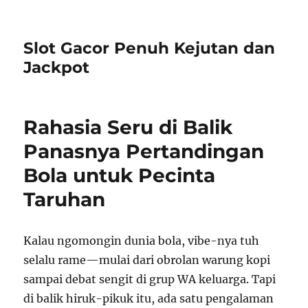
Slot Gacor Penuh Kejutan dan
Jackpot
Rahasia Seru di Balik
Panasnya Pertandingan
Bola untuk Pecinta
Taruhan
Kalau ngomongin dunia bola, vibe-nya tuh
selalu rame—mulai dari obrolan warung kopi
sampai debat sengit di grup WA keluarga. Tapi
di balik hiruk-pikuk itu, ada satu pengalaman