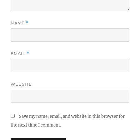
NAME
*
EMAIL
*
WEBSITE
Save my name, email, and website in this browser for
the next time I comment.