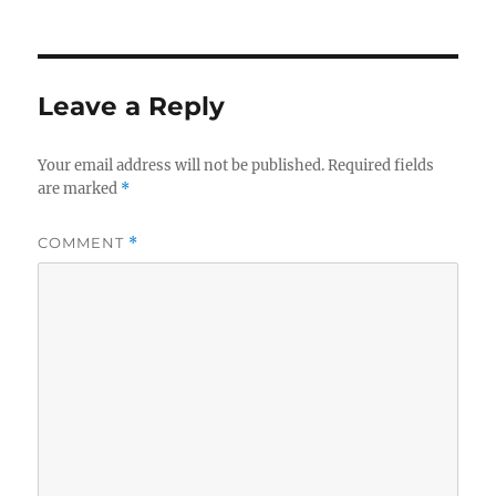
on
Leave a Reply
Your email address will not be published.
Required fields
are marked
*
COMMENT
*