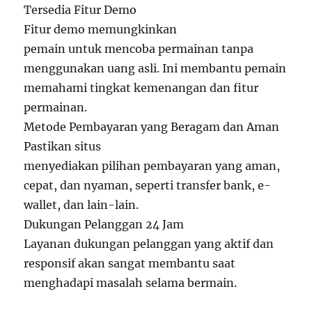
Tersedia Fitur Demo
Fitur demo memungkinkan
pemain untuk mencoba permainan tanpa
menggunakan uang asli. Ini membantu pemain
memahami tingkat kemenangan dan fitur
permainan.
Metode Pembayaran yang Beragam dan Aman
Pastikan situs
menyediakan pilihan pembayaran yang aman,
cepat, dan nyaman, seperti transfer bank, e-
wallet, dan lain-lain.
Dukungan Pelanggan 24 Jam
Layanan dukungan pelanggan yang aktif dan
responsif akan sangat membantu saat
menghadapi masalah selama bermain.