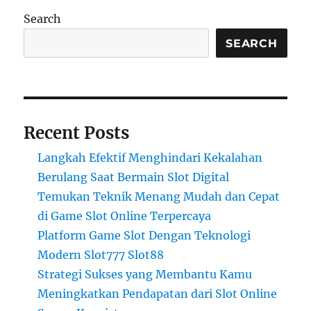
Search
SEARCH
Recent Posts
Langkah Efektif Menghindari Kekalahan
Berulang Saat Bermain Slot Digital
Temukan Teknik Menang Mudah dan Cepat
di Game Slot Online Terpercaya
Platform Game Slot Dengan Teknologi
Modern Slot777 Slot88
Strategi Sukses yang Membantu Kamu
Meningkatkan Pendapatan dari Slot Online