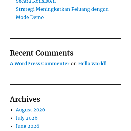
Secara Konsisten
Strategi Meningkatkan Peluang dengan
Mode Demo
Recent Comments
A WordPress Commenter
on
Hello world!
Archives
August 2026
July 2026
June 2026