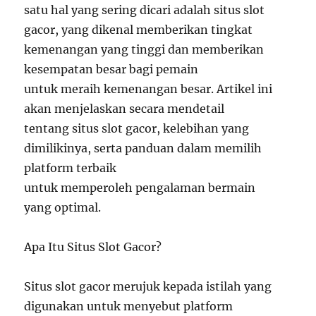
satu hal yang sering dicari adalah situs slot
gacor, yang dikenal memberikan tingkat
kemenangan yang tinggi dan memberikan
kesempatan besar bagi pemain
untuk meraih kemenangan besar. Artikel ini
akan menjelaskan secara mendetail
tentang situs slot gacor, kelebihan yang
dimilikinya, serta panduan dalam memilih
platform terbaik
untuk memperoleh pengalaman bermain
yang optimal.
Apa Itu Situs Slot Gacor?
Situs slot gacor merujuk kepada istilah yang
digunakan untuk menyebut platform