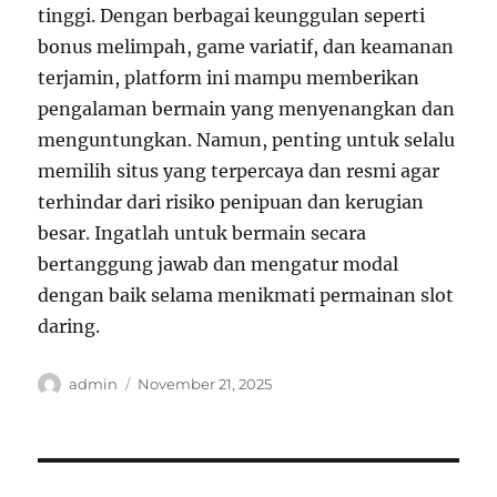
tinggi. Dengan berbagai keunggulan seperti
bonus melimpah, game variatif, dan keamanan
terjamin, platform ini mampu memberikan
pengalaman bermain yang menyenangkan dan
menguntungkan. Namun, penting untuk selalu
memilih situs yang terpercaya dan resmi agar
terhindar dari risiko penipuan dan kerugian
besar. Ingatlah untuk bermain secara
bertanggung jawab dan mengatur modal
dengan baik selama menikmati permainan slot
daring.
Author
Posted
admin
November 21, 2025
on