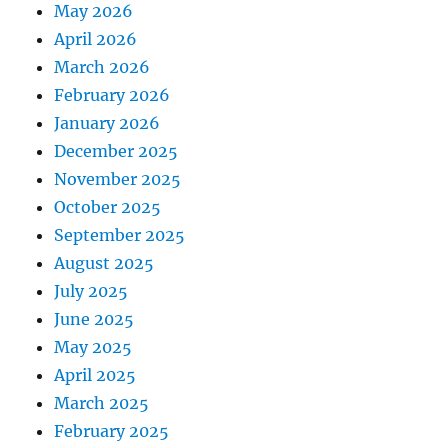
May 2026
April 2026
March 2026
February 2026
January 2026
December 2025
November 2025
October 2025
September 2025
August 2025
July 2025
June 2025
May 2025
April 2025
March 2025
February 2025