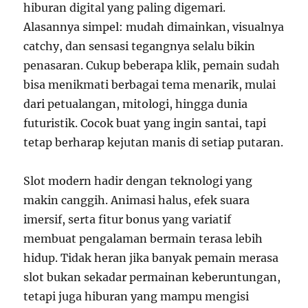
hiburan digital yang paling digemari.
Alasannya simpel: mudah dimainkan, visualnya
catchy, dan sensasi tegangnya selalu bikin
penasaran. Cukup beberapa klik, pemain sudah
bisa menikmati berbagai tema menarik, mulai
dari petualangan, mitologi, hingga dunia
futuristik. Cocok buat yang ingin santai, tapi
tetap berharap kejutan manis di setiap putaran.
Slot modern hadir dengan teknologi yang
makin canggih. Animasi halus, efek suara
imersif, serta fitur bonus yang variatif
membuat pengalaman bermain terasa lebih
hidup. Tidak heran jika banyak pemain merasa
slot bukan sekadar permainan keberuntungan,
tetapi juga hiburan yang mampu mengisi