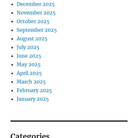
December 2025
November 2025
October 2025
September 2025
August 2025
July 2025
June 2025
May 2025
April 2025
March 2025
February 2025
January 2025
Categories