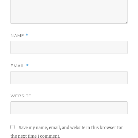
NAME
*
EMAIL
*
WEBSITE
Save my name, email, and website in this browser for
the next time I comment.