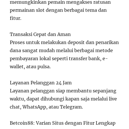
memungkinkan pemain mengakses ratusan
permainan slot dengan berbagai tema dan
fitur.
Transaksi Cepat dan Aman
Proses untuk melakukan deposit dan penarikan
dana sangat mudah melalui berbagai metode
pembayaran lokal seperti transfer bank, e-
wallet, atau pulsa.
Layanan Pelanggan 24 Jam
Layanan pelanggan siap membantu sepanjang
waktu, dapat dihubungi kapan saja melalui live
chat, WhatsApp, atau Telegram.
Betcoin88: Varian Situs dengan Fitur Lengkap