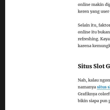
online makin dig
keren yang user
Selain itu, fakto
online itu bukan
refreshing. Kay
karena kemungk
Situs Slot 
Nah, kalau ngomo
namanya
situs 
Grafiknya color
bikin siapa pun 