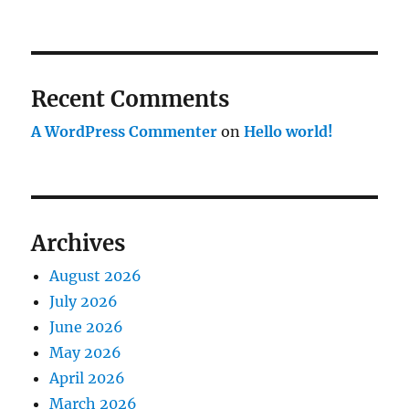
Recent Comments
A WordPress Commenter
on
Hello world!
Archives
August 2026
July 2026
June 2026
May 2026
April 2026
March 2026