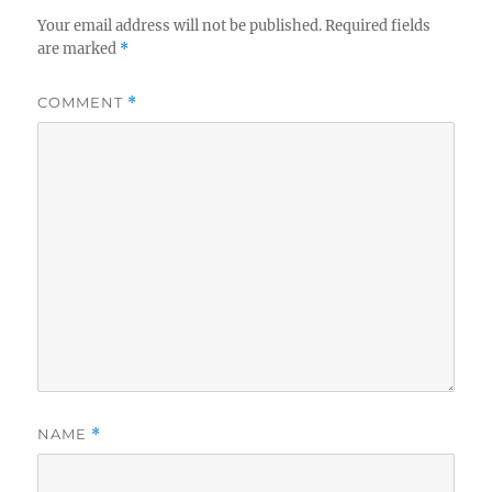
Your email address will not be published.
Required fields
are marked
*
COMMENT
*
NAME
*