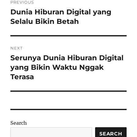
PREVIOUS
navigation
Dunia Hiburan Digital yang
Previous
post:
Selalu Bikin Betah
NEXT
Serunya Dunia Hiburan Digital
Next
post:
yang Bikin Waktu Nggak
Terasa
Search
SEARCH