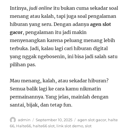
Intinya,
judi online
itu bukan cuma sekadar soal
menang atau kalah, tapi juga soal pengalaman
hiburan yang seru. Dengan adanya
agen slot
gacor
, pengalaman itu jadi makin
menyenangkan karena peluang menang lebih
terbuka. Jadi, kalau lagi cari hiburan digital
yang nggak ngebosenin, ini bisa jadi salah satu
pilihan pas.
Mau menang, kalah, atau sekadar hiburan?
Semua balik lagi ke cara kamu nikmatin
permainannya. Yang jelas, mainlah dengan
santai, bijak, dan tetap fun.
Author
Posted
Tags
admin
September 10, 2025
agen slot gacor
,
halte
on
66
,
Halte66
,
halte66 slot
,
link slot demo
,
slot