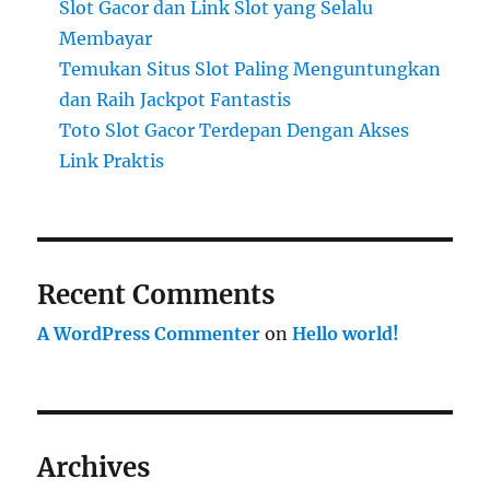
Slot Gacor dan Link Slot yang Selalu
Membayar
Temukan Situs Slot Paling Menguntungkan
dan Raih Jackpot Fantastis
Toto Slot Gacor Terdepan Dengan Akses
Link Praktis
Recent Comments
A WordPress Commenter
on
Hello world!
Archives