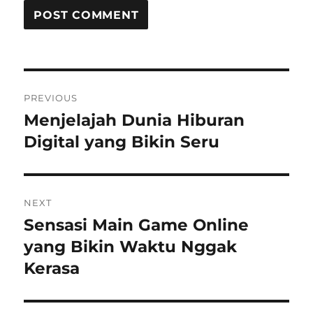
Post
PREVIOUS
navigation
Menjelajah Dunia Hiburan
Previous
post:
Digital yang Bikin Seru
NEXT
Sensasi Main Game Online
Next
post:
yang Bikin Waktu Nggak
Kerasa