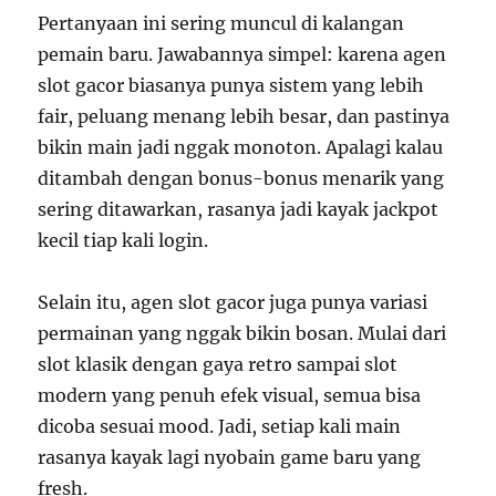
Pertanyaan ini sering muncul di kalangan
pemain baru. Jawabannya simpel: karena agen
slot gacor biasanya punya sistem yang lebih
fair, peluang menang lebih besar, dan pastinya
bikin main jadi nggak monoton. Apalagi kalau
ditambah dengan bonus-bonus menarik yang
sering ditawarkan, rasanya jadi kayak jackpot
kecil tiap kali login.
Selain itu, agen slot gacor juga punya variasi
permainan yang nggak bikin bosan. Mulai dari
slot klasik dengan gaya retro sampai slot
modern yang penuh efek visual, semua bisa
dicoba sesuai mood. Jadi, setiap kali main
rasanya kayak lagi nyobain game baru yang
fresh.