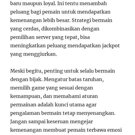
baru maupun loyal. Ini tentu menambah
peluang bagi pemain untuk mendapatkan
kemenangan lebih besar. Strategi bermain
yang cerdas, dikombinasikan dengan
pemilihan server yang tepat, bisa
meningkatkan peluang mendapatkan jackpot
yang menggiurkan.
Meski begitu, penting untuk selalu bermain
dengan bijak. Mengatur batas taruhan,
memilih game yang sesuai dengan
kemampuan, dan memahami aturan
permainan adalah kunci utama agar
pengalaman bermain tetap menyenangkan.
Jangan sampai keseruan mengejar
kemenangan membuat pemain terbawa emosi