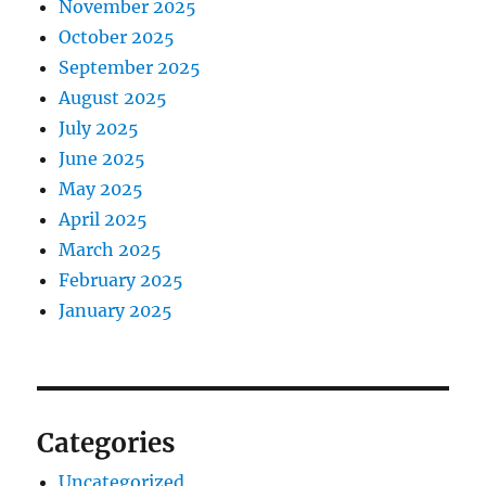
November 2025
October 2025
September 2025
August 2025
July 2025
June 2025
May 2025
April 2025
March 2025
February 2025
January 2025
Categories
Uncategorized