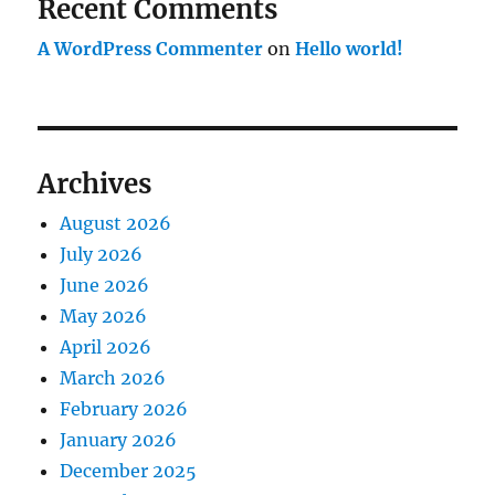
Recent Comments
A WordPress Commenter
on
Hello world!
Archives
August 2026
July 2026
June 2026
May 2026
April 2026
March 2026
February 2026
January 2026
December 2025