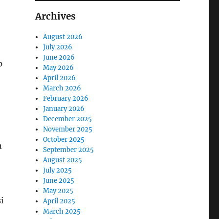
Archives
August 2026
July 2026
June 2026
p
May 2026
April 2026
March 2026
February 2026
January 2026
December 2025
November 2025
October 2025
n
September 2025
August 2025
July 2025
June 2025
May 2025
i
April 2025
March 2025