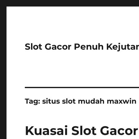
Slot Gacor Penuh Kejuta
Tag:
situs slot mudah maxwin
Kuasai Slot Gac