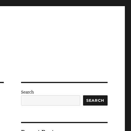
Search
SEARCH