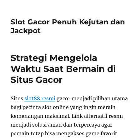
Slot Gacor Penuh Kejutan dan
Jackpot
Strategi Mengelola
Waktu Saat Bermain di
Situs Gacor
Situs
slot88 resmi
gacor menjadi pilihan utama
bagi pecinta slot online yang ingin meraih
kemenangan maksimal. Link alternatif resmi
menjadi solusi aman dan terpercaya agar
pemain tetap bisa mengakses game favorit