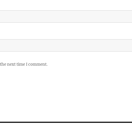
 the next time I comment.