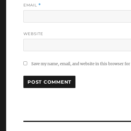
EMAIL
*
WEBSITE
Save my name, email, and website in this browser for
Post