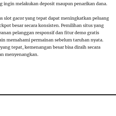
g ingin melakukan deposit maupun penarikan dana.
s slot gacor yang tepat dapat meningkatkan peluang
kpot besar secara konsisten. Pemilihan situs yang
anan pelanggan responsif dan fitur demo gratis
n memahami permainan sebelum taruhan nyata.
 yang tepat, kemenangan besar bisa diraih secara
dan menyenangkan.