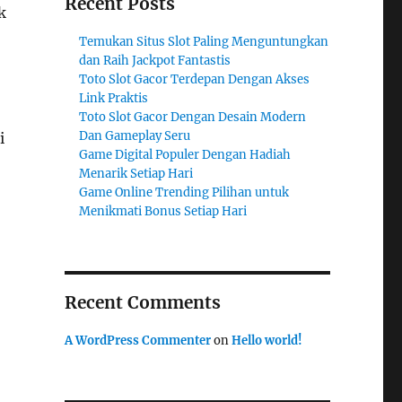
Recent Posts
k
Temukan Situs Slot Paling Menguntungkan
dan Raih Jackpot Fantastis
Toto Slot Gacor Terdepan Dengan Akses
Link Praktis
Toto Slot Gacor Dengan Desain Modern
Dan Gameplay Seru
i
Game Digital Populer Dengan Hadiah
Menarik Setiap Hari
Game Online Trending Pilihan untuk
Menikmati Bonus Setiap Hari
Recent Comments
A WordPress Commenter
on
Hello world!