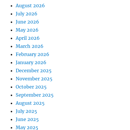
August 2026
July 2026
June 2026
May 2026
April 2026
March 2026
February 2026
January 2026
December 2025
November 2025
October 2025
September 2025
August 2025
July 2025
June 2025
May 2025