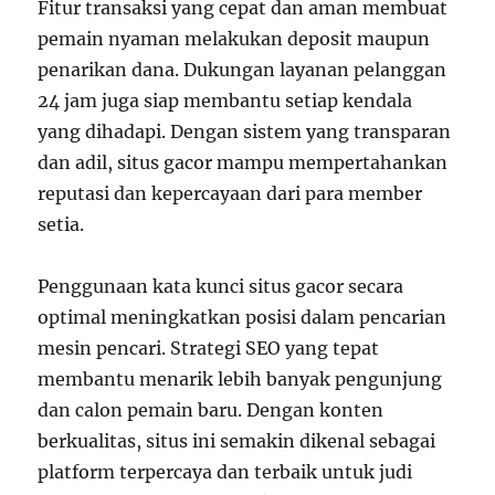
Fitur transaksi yang cepat dan aman membuat
pemain nyaman melakukan deposit maupun
penarikan dana. Dukungan layanan pelanggan
24 jam juga siap membantu setiap kendala
yang dihadapi. Dengan sistem yang transparan
dan adil, situs gacor mampu mempertahankan
reputasi dan kepercayaan dari para member
setia.
Penggunaan kata kunci situs gacor secara
optimal meningkatkan posisi dalam pencarian
mesin pencari. Strategi SEO yang tepat
membantu menarik lebih banyak pengunjung
dan calon pemain baru. Dengan konten
berkualitas, situs ini semakin dikenal sebagai
platform terpercaya dan terbaik untuk judi