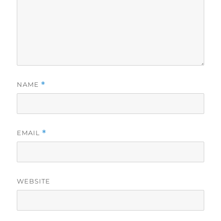
NAME
*
EMAIL
*
WEBSITE