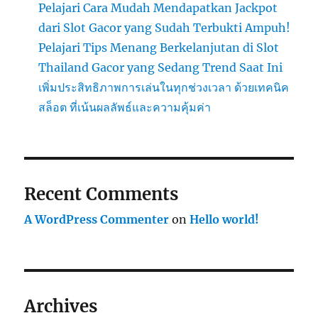
Pelajari Cara Mudah Mendapatkan Jackpot
dari Slot Gacor yang Sudah Terbukti Ampuh!
Pelajari Tips Menang Berkelanjutan di Slot
Thailand Gacor yang Sedang Trend Saat Ini
เพิ่มประสิทธิภาพการเล่นในทุกช่วงเวลา ด้วยเทคนิค
สล็อต ที่เน้นผลลัพธ์และความคุ้มค่า
Recent Comments
A WordPress Commenter
on
Hello world!
Archives