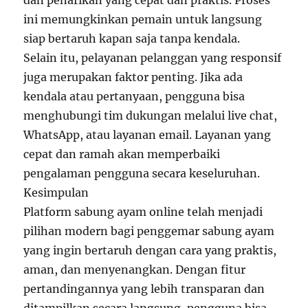
dan penarikan yang cepat dan praktis. Proses
ini memungkinkan pemain untuk langsung
siap bertaruh kapan saja tanpa kendala.
Selain itu, pelayanan pelanggan yang responsif
juga merupakan faktor penting. Jika ada
kendala atau pertanyaan, pengguna bisa
menghubungi tim dukungan melalui live chat,
WhatsApp, atau layanan email. Layanan yang
cepat dan ramah akan memperbaiki
pengalaman pengguna secara keseluruhan.
Kesimpulan
Platform sabung ayam online telah menjadi
pilihan modern bagi penggemar sabung ayam
yang ingin bertaruh dengan cara yang praktis,
aman, dan menyenangkan. Dengan fitur
pertandingannya yang lebih transparan dan