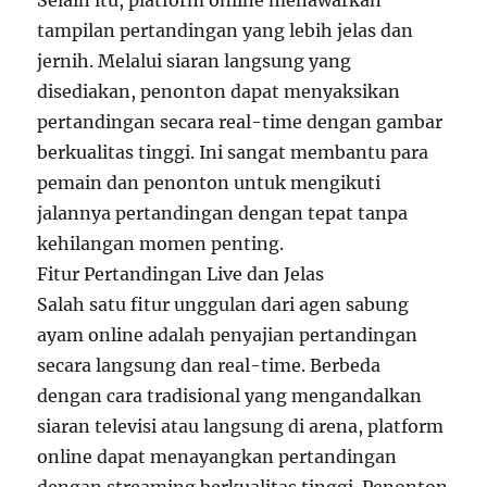
Selain itu, platform online menawarkan
tampilan pertandingan yang lebih jelas dan
jernih. Melalui siaran langsung yang
disediakan, penonton dapat menyaksikan
pertandingan secara real-time dengan gambar
berkualitas tinggi. Ini sangat membantu para
pemain dan penonton untuk mengikuti
jalannya pertandingan dengan tepat tanpa
kehilangan momen penting.
Fitur Pertandingan Live dan Jelas
Salah satu fitur unggulan dari agen sabung
ayam online adalah penyajian pertandingan
secara langsung dan real-time. Berbeda
dengan cara tradisional yang mengandalkan
siaran televisi atau langsung di arena, platform
online dapat menayangkan pertandingan