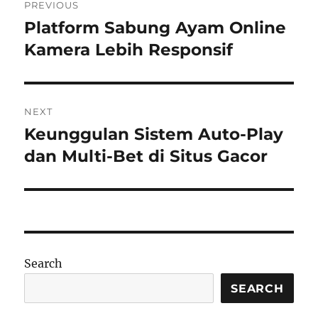
PREVIOUS
navigation
Platform Sabung Ayam Online
Previous
post:
Kamera Lebih Responsif
NEXT
Keunggulan Sistem Auto-Play
Next
post:
dan Multi-Bet di Situs Gacor
Search
SEARCH