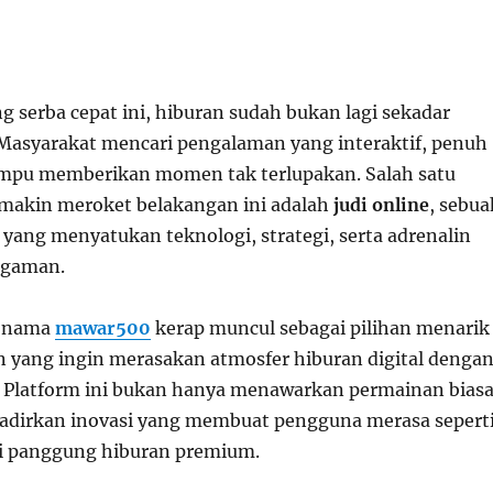
ang serba cepat ini, hiburan sudah bukan lagi sekadar
 Masyarakat mencari pengalaman yang interaktif, penuh
ampu memberikan momen tak terlupakan. Salah satu
makin meroket belakangan ini adalah
judi online
, sebua
yang menyatukan teknologi, strategi, serta adrenalin
ggaman.
n, nama
mawar500
kerap muncul sebagai pilihan menarik
n yang ingin merasakan atmosfer hiburan digital denga
 Platform ini bukan hanya menawarkan permainan biasa
adirkan inovasi yang membuat pengguna merasa sepert
i panggung hiburan premium.