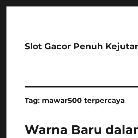
Slot Gacor Penuh Kejuta
Tag:
mawar500 terpercaya
Warna Baru dala