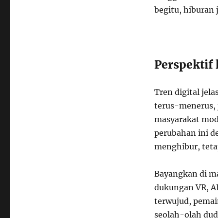
begitu, hiburan j
Perspektif
Tren digital je
terus-menerus,
masyarakat mod
perubahan ini d
menghibur, teta
Bayangkan di ma
dukungan VR, AI
terwujud, pema
seolah-olah dud