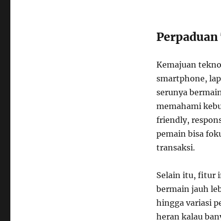
Perpaduan 
Kemajuan tekn
smartphone, lapt
serunya bermain
memahami kebut
friendly, respon
pemain bisa fok
transaksi.
Selain itu, fitu
bermain jauh leb
hingga variasi 
heran kalau ba