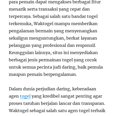
para pemain dapat mengakses berbagai fitur
menarik serta transaksi yang cepat dan
terpercaya. Sebagai salah satu bandar togel
terkemuka, Waktogel mampu memberikan
pengalaman bermain yang menyenangkan
sekaligus menguntungkan, berkat layanan
pelanggan yang profesional dan responsif.
Keunggulan lainnya, situs ini menyediakan
berbagai jenis permainan togel yang cocok
untuk semua pecinta judi daring, baik pemula
maupun pemain berpengalaman.
Dalam dunia perjudian daring, keberadaan
agen
togel
yang kredibel sangat penting agar
proses taruhan berjalan lancar dan transparan.
Waktogel sebagai salah satu agen togel terbaik