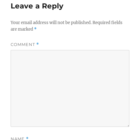
Leave a Reply
Your email address will not be published.
Required fields
are marked
*
COMMENT
*
NAME
*