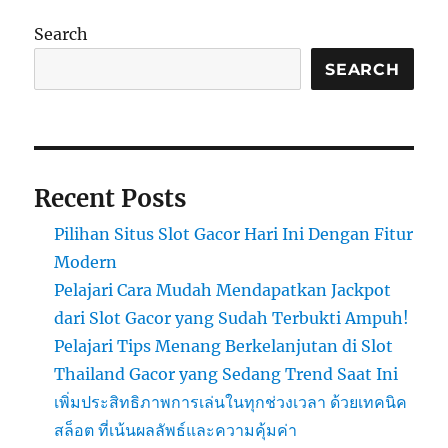
Search
SEARCH
Recent Posts
Pilihan Situs Slot Gacor Hari Ini Dengan Fitur
Modern
Pelajari Cara Mudah Mendapatkan Jackpot
dari Slot Gacor yang Sudah Terbukti Ampuh!
Pelajari Tips Menang Berkelanjutan di Slot
Thailand Gacor yang Sedang Trend Saat Ini
เพิ่มประสิทธิภาพการเล่นในทุกช่วงเวลา ด้วยเทคนิค
สล็อต ที่เน้นผลลัพธ์และความคุ้มค่า