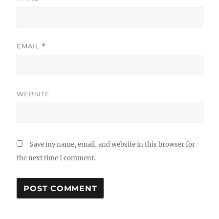
EMAIL
*
WEBSITE
Save my name, email, and website in this browser for
the next time I comment.