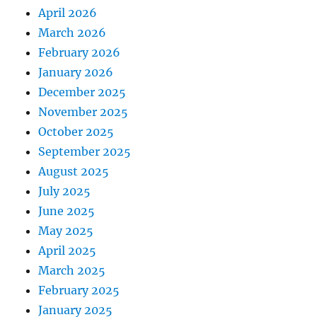
April 2026
March 2026
February 2026
January 2026
December 2025
November 2025
October 2025
September 2025
August 2025
July 2025
June 2025
May 2025
April 2025
March 2025
February 2025
January 2025