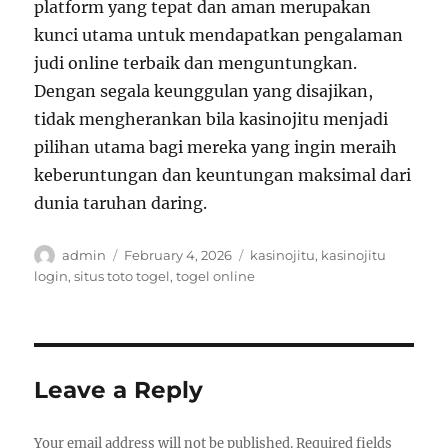
platform yang tepat dan aman merupakan
kunci utama untuk mendapatkan pengalaman
judi online terbaik dan menguntungkan.
Dengan segala keunggulan yang disajikan,
tidak mengherankan bila kasinojitu menjadi
pilihan utama bagi mereka yang ingin meraih
keberuntungan dan keuntungan maksimal dari
dunia taruhan daring.
Author
Posted
Tags
admin
February 4, 2026
kasinojitu
,
kasinojitu
on
login
,
situs toto togel
,
togel online
Leave a Reply
Your email address will not be published.
Required fields