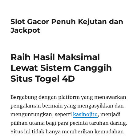
Slot Gacor Penuh Kejutan dan
Jackpot
Raih Hasil Maksimal
Lewat Sistem Canggih
Situs Togel 4D
Bergabung dengan platform yang menawarkan
pengalaman bermain yang mengasyikkan dan
menguntungkan, seperti
kasinojitu
, menjadi
pilihan utama bagi para pecinta taruhan daring.
Situs ini tidak hanya memberikan kemudahan