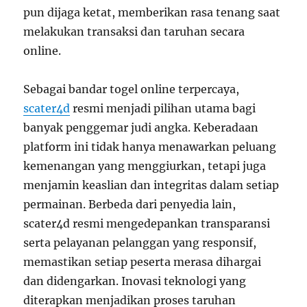
pun dijaga ketat, memberikan rasa tenang saat
melakukan transaksi dan taruhan secara
online.
Sebagai bandar togel online terpercaya,
scater4d
resmi menjadi pilihan utama bagi
banyak penggemar judi angka. Keberadaan
platform ini tidak hanya menawarkan peluang
kemenangan yang menggiurkan, tetapi juga
menjamin keaslian dan integritas dalam setiap
permainan. Berbeda dari penyedia lain,
scater4d resmi mengedepankan transparansi
serta pelayanan pelanggan yang responsif,
memastikan setiap peserta merasa dihargai
dan didengarkan. Inovasi teknologi yang
diterapkan menjadikan proses taruhan