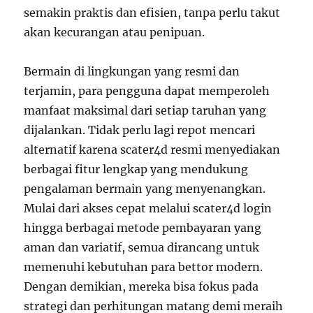
semakin praktis dan efisien, tanpa perlu takut
akan kecurangan atau penipuan.
Bermain di lingkungan yang resmi dan
terjamin, para pengguna dapat memperoleh
manfaat maksimal dari setiap taruhan yang
dijalankan. Tidak perlu lagi repot mencari
alternatif karena scater4d resmi menyediakan
berbagai fitur lengkap yang mendukung
pengalaman bermain yang menyenangkan.
Mulai dari akses cepat melalui scater4d login
hingga berbagai metode pembayaran yang
aman dan variatif, semua dirancang untuk
memenuhi kebutuhan para bettor modern.
Dengan demikian, mereka bisa fokus pada
strategi dan perhitungan matang demi meraih