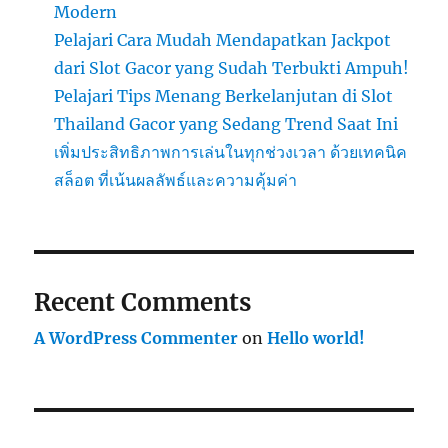
Modern
Pelajari Cara Mudah Mendapatkan Jackpot
dari Slot Gacor yang Sudah Terbukti Ampuh!
Pelajari Tips Menang Berkelanjutan di Slot
Thailand Gacor yang Sedang Trend Saat Ini
เพิ่มประสิทธิภาพการเล่นในทุกช่วงเวลา ด้วยเทคนิค
สล็อต ที่เน้นผลลัพธ์และความคุ้มค่า
Recent Comments
A WordPress Commenter
on
Hello world!