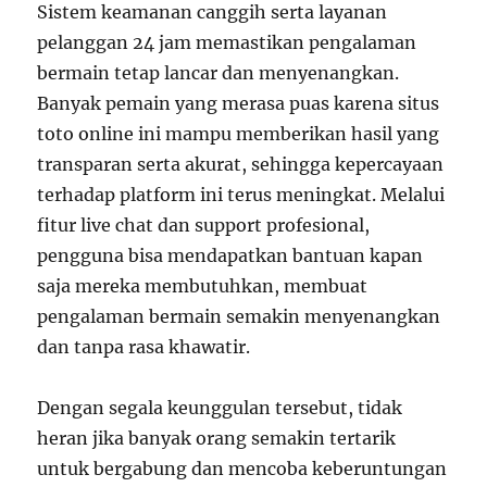
Sistem keamanan canggih serta layanan
pelanggan 24 jam memastikan pengalaman
bermain tetap lancar dan menyenangkan.
Banyak pemain yang merasa puas karena situs
toto online ini mampu memberikan hasil yang
transparan serta akurat, sehingga kepercayaan
terhadap platform ini terus meningkat. Melalui
fitur live chat dan support profesional,
pengguna bisa mendapatkan bantuan kapan
saja mereka membutuhkan, membuat
pengalaman bermain semakin menyenangkan
dan tanpa rasa khawatir.
Dengan segala keunggulan tersebut, tidak
heran jika banyak orang semakin tertarik
untuk bergabung dan mencoba keberuntungan