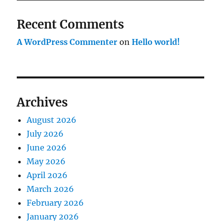
Recent Comments
A WordPress Commenter
on
Hello world!
Archives
August 2026
July 2026
June 2026
May 2026
April 2026
March 2026
February 2026
January 2026