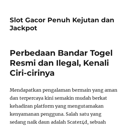
Slot Gacor Penuh Kejutan dan
Jackpot
Perbedaan Bandar Togel
Resmi dan Ilegal, Kenali
Ciri-cirinya
Mendapatkan pengalaman bermain yang aman
dan terpercaya kini semakin mudah berkat
kehadiran platform yang mengutamakan
kenyamanan pengguna. Salah satu yang
sedang naik daun adalah Scater4d, sebuah