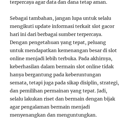
terpercaya agar data dan dana tetap aman.
Sebagai tambahan, jangan lupa untuk selalu
mengikuti update informasi terkait slot gacor
hari ini dari berbagai sumber terpercaya.
Dengan pengetahuan yang tepat, peluang
untuk mendapatkan kemenangan besar di slot
online menjadi lebih terbuka. Pada akhirnya,
keberhasilan dalam bermain slot online tidak
hanya bergantung pada keberuntungan
semata, tetapi juga pada sikap disiplin, strategi,
dan pemilihan permainan yang tepat. Jadi,
selalu lakukan riset dan bermain dengan bijak
agar pengalaman bermain menjadi
menyenangkan dan menguntungkan.