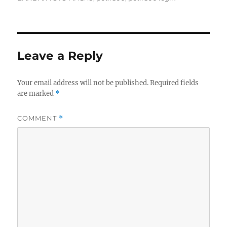
Leave a Reply
Your email address will not be published.
Required fields
are marked
*
COMMENT
*