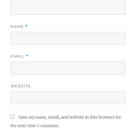
NAME
*
EMAIL
*
WEBSITE
Save my name, email, and website in this browser for
the next time I comment.