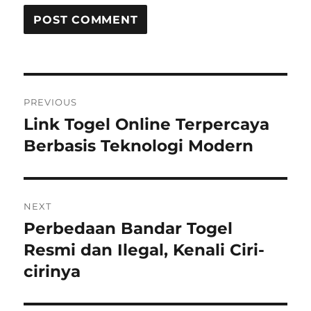
Post
PREVIOUS
navigation
Link Togel Online Terpercaya
Previous
post:
Berbasis Teknologi Modern
NEXT
Perbedaan Bandar Togel
Next
post:
Resmi dan Ilegal, Kenali Ciri-
cirinya