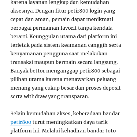
karena layanan lengkap dan kemudahan
aksesnya. Dengan fitur petir800 login yang
cepat dan aman, pemain dapat menikmati
berbagai permainan favorit tanpa kendala
berarti. Keunggulan utama dari platform ini
terletak pada sistem keamanan canggih serta
kenyamanan pengguna saat melakukan
transaksi maupun bermain secara langsung.
Banyak bettor menganggap petir800 sebagai
pilihan utama karena menawarkan peluang
menang yang cukup besar dan proses deposit
serta withdraw yang transparan.
Selain kemudahan akses, keberadaan bandar
petir800
turut meningkatkan daya tarik
platform ini. Melalui kehadiran bandar toto