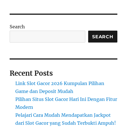
Search
SEARCH
Recent Posts
Link Slot Gacor 2026 Kumpulan Pilihan
Game dan Deposit Mudah
Pilihan Situs Slot Gacor Hari Ini Dengan Fitur
Modern
Pelajari Cara Mudah Mendapatkan Jackpot
dari Slot Gacor yang Sudah Terbukti Ampuh!