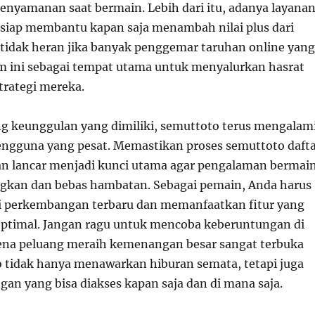
kenyamanan saat bermain. Lebih dari itu, adanya layana
siap membantu kapan saja menambah nilai plus dari
, tidak heran jika banyak penggemar taruhan online yang
m ini sebagai tempat utama untuk menyalurkan hasrat
rategi mereka.
 keunggulan yang dimiliki, semuttoto terus mengalam
ngguna yang pesat. Memastikan proses semuttoto daft
lan lancar menjadi kunci utama agar pengalaman bermai
gkan dan bebas hambatan. Sebagai pemain, Anda harus
i perkembangan terbaru dan memanfaatkan fitur yang
 optimal. Jangan ragu untuk mencoba keberuntungan di
rena peluang meraih kemenangan besar sangat terbuka
o tidak hanya menawarkan hiburan semata, tetapi juga
gan yang bisa diakses kapan saja dan di mana saja.