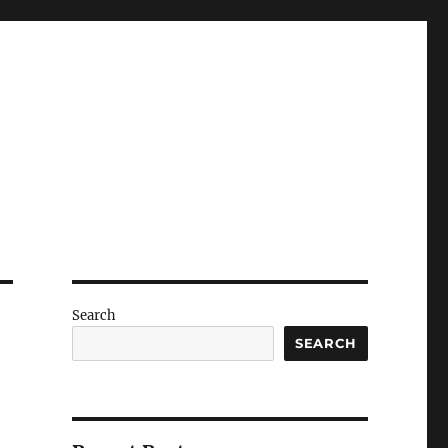
Search
SEARCH