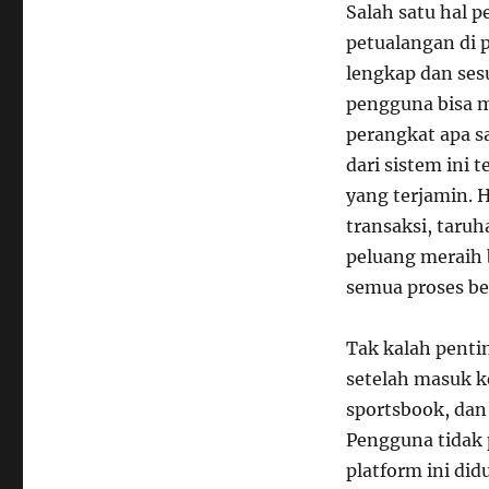
Hasil
Salah satu hal 
Lebih
petualangan di 
Maksimal
lengkap dan sesu
pengguna bisa 
perangkat apa s
dari sistem ini 
yang terjamin. 
transaksi, taru
peluang meraih 
semua proses ber
Tak kalah pentin
setelah masuk k
sportsbook, dan 
Pengguna tidak 
platform ini di