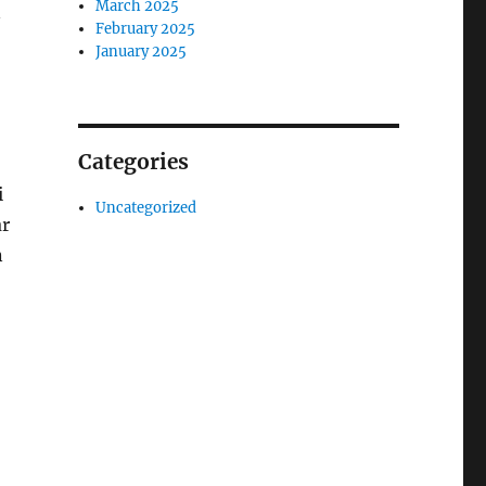
March 2025
n
February 2025
January 2025
Categories
i
Uncategorized
ar
n