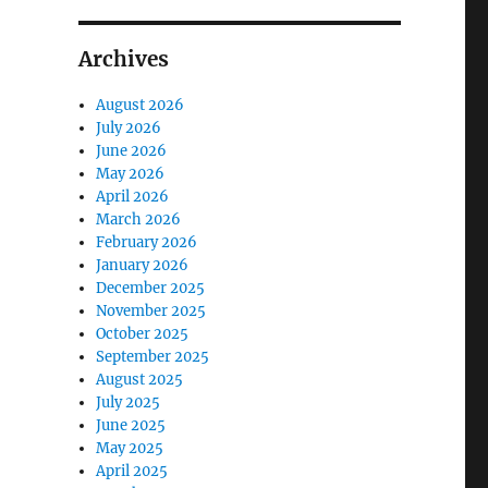
Archives
August 2026
July 2026
June 2026
May 2026
April 2026
March 2026
February 2026
January 2026
December 2025
November 2025
October 2025
September 2025
August 2025
July 2025
June 2025
May 2025
April 2025