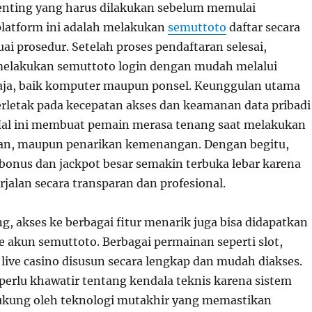
penting yang harus dilakukan sebelum memulai
platform ini adalah melakukan
semuttoto
daftar secara
ai prosedur. Setelah proses pendaftaran selesai,
melakukan semuttoto login dengan mudah melalui
aja, baik komputer maupun ponsel. Keunggulan utama
terletak pada kecepatan akses dan keamanan data pribadi
Hal ini membuat pemain merasa tenang saat melakukan
han, maupun penarikan kemenangan. Dengan begitu,
bonus dan jackpot besar semakin terbuka lebar karena
jalan secara transparan dan profesional.
g, akses ke berbagai fitur menarik juga bisa didapatkan
e akun semuttoto. Berbagai permainan seperti slot,
live casino disusun secara lengkap dan mudah diakses.
perlu khawatir tentang kendala teknis karena sistem
dukung oleh teknologi mutakhir yang memastikan