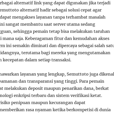
agai alternatif link yang dapat digunakan jika terjadi
emuttoto alternatif hadir sebagai solusi cepat agar
 dapat mengakses layanan tanpa terhambat masalah
s ini sangat membantu saat server utama sedang
guan, sehingga pemain tetap bisa melakukan taruhan
di mana saja. Keberagaman fitur dan kemudahan akses
m ini semakin diminati dan dipercaya sebagai salah sat
i bidangnya, terutama bagi mereka yang mengutamakan
kecepatan dalam setiap transaksi.
awarkan layanan yang lengkap, Semuttoto juga dikena
eamanan dan transparansi yang tinggi. Para pemain
t melakukan deposit maupun penarikan dana, berkat
logi enkripsi terbaru dan sistem verifikasi ketat.
risiko penipuan maupun kecurangan dapat
 memberikan rasa nyaman ketika berkompetisi di dunia