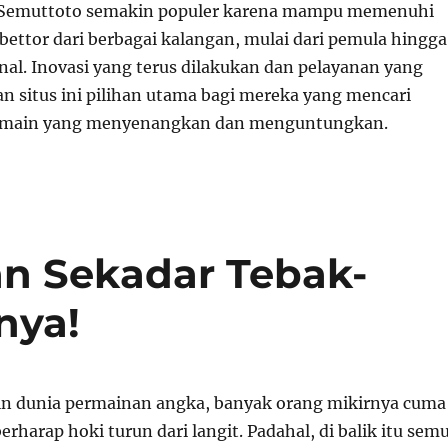
. Semuttoto semakin populer karena mampu memenuhi
bettor dari berbagai kalangan, mulai dari pemula hingga
nal. Inovasi yang terus dilakukan dan pelayanan yang
n situs ini pilihan utama bagi mereka yang mencari
rmain yang menyenangkan dan menguntungkan.
n Sekadar Tebak-
nya!
n dunia permainan angka, banyak orang mikirnya cuma
erharap hoki turun dari langit. Padahal, di balik itu sem