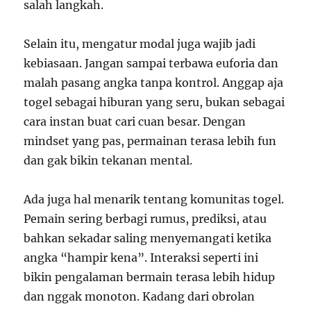
salah langkah.
Selain itu, mengatur modal juga wajib jadi
kebiasaan. Jangan sampai terbawa euforia dan
malah pasang angka tanpa kontrol. Anggap aja
togel sebagai hiburan yang seru, bukan sebagai
cara instan buat cari cuan besar. Dengan
mindset yang pas, permainan terasa lebih fun
dan gak bikin tekanan mental.
Ada juga hal menarik tentang komunitas togel.
Pemain sering berbagi rumus, prediksi, atau
bahkan sekadar saling menyemangati ketika
angka “hampir kena”. Interaksi seperti ini
bikin pengalaman bermain terasa lebih hidup
dan nggak monoton. Kadang dari obrolan