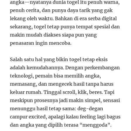
angka—nyatanya dunia togel itu penuh warna,
penuh cerita, dan punya daya tarik yang gak
lekang oleh waktu. Bahkan di era serba digital
sekarang, togel tetap punya tempat spesial dan
makin mudah diakses siapa pun yang
penasaran ingin mencoba.
Salah satu hal yang bikin togel tetap eksis
adalah kemudahannya. Dengan perkembangan
teknologi, pemain bisa memilih angka,
memasang, dan mengecek hasil tanpa harus
keluar rumah. Tinggal scroll, klik, beres. Tapi
meskipun prosesnya jadi makin simpel, sensasi
menunggu hasil tetap sama: deg-degan
campur excited, apalagi kalau feeling lagi bagus
dan angka yang dipilih terasa “menggoda”.