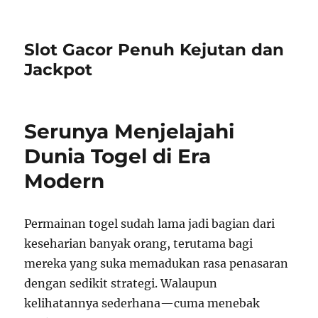
Slot Gacor Penuh Kejutan dan
Jackpot
Serunya Menjelajahi
Dunia Togel di Era
Modern
Permainan togel sudah lama jadi bagian dari
keseharian banyak orang, terutama bagi
mereka yang suka memadukan rasa penasaran
dengan sedikit strategi. Walaupun
kelihatannya sederhana—cuma menebak